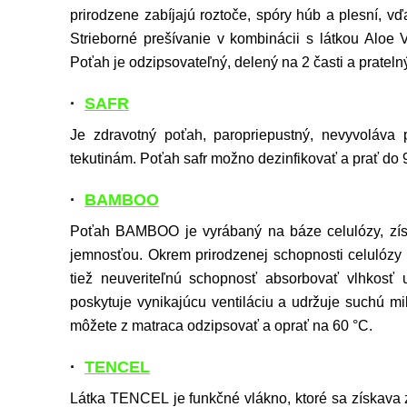
prirodzene zabíjajú roztoče, spóry húb a plesní, 
Strieborné prešívanie v kombinácii s látkou Aloe V
Poťah je odzipsovateľný, delený na 2 časti a pratel
·
SAFR
Je zdravotný poťah, paropriepustný, nevyvoláva po
tekutinám. Poťah safr možno dezinfikovať a prať do 
·
BAMBOO
Poťah BAMBOO je vyrábaný na báze celulózy, zí
jemnosťou. Okrem prirodzenej schopnosti celulózy n
tiež neuveriteľnú schopnosť absorbovať vlhkosť
poskytuje vynikajúcu ventiláciu a udržuje suchú m
môžete z matraca odzipsovať a oprať na 60 °C.
·
TENCEL
Látka TENCEL je funkčné vlákno, ktoré sa získava z