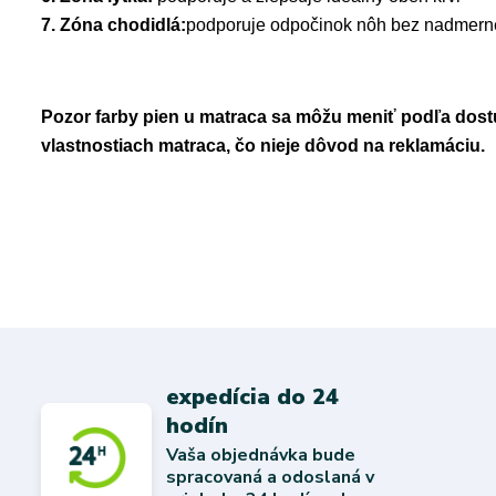
7. Zóna chodidlá:
podporuje odpočinok nôh bez nadmerné
Pozor farby pien u matraca sa môžu meniť podľa dostu
vlastnostiach matraca, čo nieje dôvod na reklamáciu.
expedícia do 24
hodín
Vaša objednávka bude
spracovaná a odoslaná v