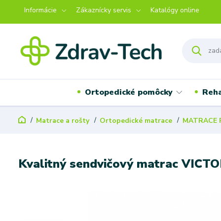
Informácie
Zákaznícky servis
Katalógy online
Ortopedické pomôcky
Reha
Matrace a rošty
Ortopedické matrace
MATRACE 
Kvalitný sendvičový matrac VICT