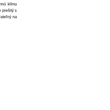
mnú klímu
 prešitý s
rateľný na