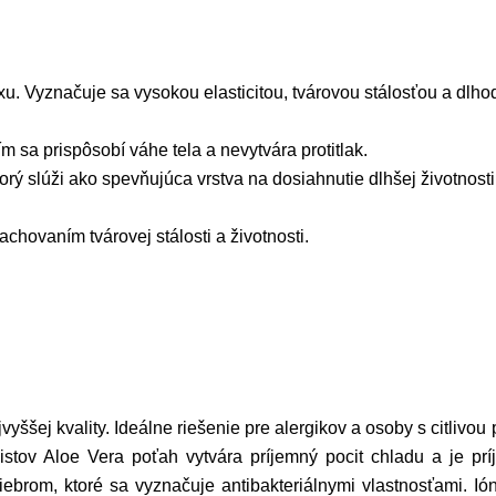
u. Vyznačuje sa vysokou elasticitou, tvárovou stálosťou a dlh
m sa prispôsobí váhe tela a nevytvára protitlak.
rý slúži ako spevňujúca vrstva na dosiahnutie dlhšej životnosti
hovaním tvárovej stálosti a životnosti.
ššej kvality. Ideálne riešenie pre alergikov a osoby s citlivou
listov Aloe Vera poťah vytvára príjemný pocit chladu a je pr
iebrom, ktoré sa vyznačuje antibakteriálnymi vlastnosťami. Ión