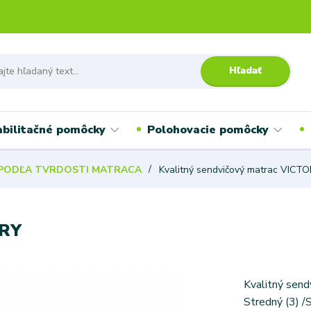
Hľadať
bilitačné pomôcky
Polohovacie pomôcky
PODĽA TVRDOSTI MATRACA
Kvalitný sendvičový matrac VICT
ORY
Kvalitný send
Stredný (3) /