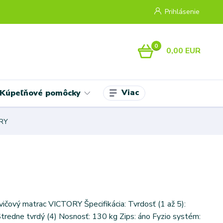
Prihlásenie
0
0,00 EUR
Viac
Kúpeľňové pomôcky
ORY
vičový matrac VICTORY Špecifikácia: Tvrdosť (1 až 5):
Stredne tvrdý (4) Nosnosť: 130 kg Zips: áno Fyzio systém: