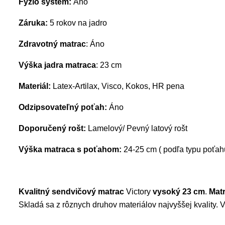
Fyzio systém:
Áno
Záruka:
5 rokov na jadro
Zdravotný matrac
: Áno
Výška jadra matraca
: 23 cm
Materiál:
Latex-Artilax, Visco, Kokos, HR pena
Odzipsovateľný poťah:
Áno
Doporučený rošt:
Lamelový/ Pevný latový rošt
Výška matraca s poťahom:
24-25 cm ( podľa typu poťah
Kvalitný sendvičový matrac
Victory
vysoký 23
cm
.
Mat
Skladá sa z rôznych druhov materiálov najvyššej kvality. 