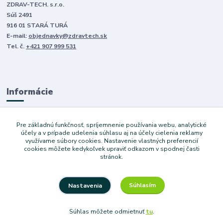
ZDRAV-TECH. s.r.o.
Súš 2491
916 01 STARÁ TURÁ
E-mail:
objednavky@zdravtech.sk
Tel. č.
+421 907 999 531
Informácie
O nás
Pre základnú funkčnosť, spríjemnenie používania webu, analytické
Obchodné podmienky
účely a v prípade udelenia súhlasu aj na účely cielenia reklamy
využívame súbory cookies. Nastavenie vlastných preferencií
Ochrana súkromia
cookies môžete kedykoľvek upraviť odkazom v spodnej časti
Služby
stránok.
Súhlasím
Nastavenia
Copyright © 2024 Dovoz áut. Vytvoril Denis Válek
Súhlas môžete odmietnuť
tu
.
Vytvorené na
Eshop-rychlo.sk