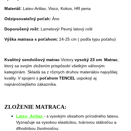
Materiál:
Latex-Artilax, Visco, Kokos, HR pena
Odzipsovateľný poťah:
Áno
Doporučený rošt:
Lamelový/ Pevný latový rošt
Výška matraca s poťahom:
24-25 cm ( podľa typu poťahu)
Kvalitný sendvičový matrac
Victory
vysoký 23
cm
.
Matrac
,
ktorý sa svojím zložením prispôsobí všetkým váhovým
kategóriám. Skladá sa z rôznych druhov materiálov najvyššej
kvality. V spojení s
poťahom TENCEL
uspokojí aj
najnáročnejšieho zákazníka.
ZLOŽENIE MATRACA:
Latex
-
Artilax
- s vysokým obsahom prírodného latexu.
Vyznačuje sa vysokou elasticitou, tvárovou stálosťou a
dlhodobou životnosťou.