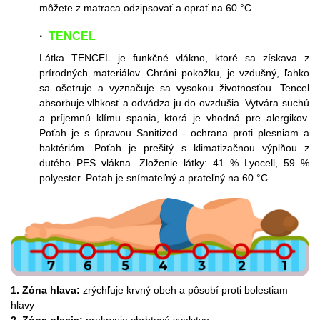
môžete z matraca odzipsovať a oprať na 60 °C.
·
TENCEL
Látka TENCEL je funkčné vlákno, ktoré sa získava z
prírodných materiálov. Chráni pokožku, je vzdušný, ľahko
sa ošetruje a vyznačuje sa vysokou životnosťou. Tencel
absorbuje vlhkosť a odvádza ju do ovzdušia. Vytvára suchú
a príjemnú klímu spania, ktorá je vhodná pre alergikov.
Poťah je s úpravou Sanitized - ochrana proti plesniam a
baktériám. Poťah je prešitý s klimatizačnou výplňou z
dutého PES vlákna. Zloženie látky: 41 % Lyocell, 59 %
polyester. Poťah je snímateľný a prateľný na 60 °C.
1. Zóna hlava:
zrýchľuje krvný obeh a pôsobí proti bolestiam
hlavy