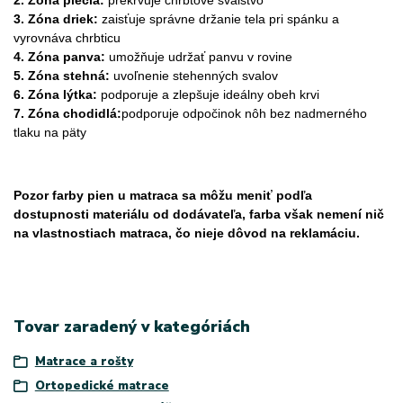
2. Zóna plecia:
prekrvuje chrbtové svalstvo
3. Zóna driek:
zaisťuje správne držanie tela pri spánku a
vyrovnáva chrbticu
4. Zóna panva:
umožňuje udržať panvu v rovine
5. Zóna stehná:
uvoľnenie stehenných svalov
6. Zóna lýtka:
podporuje a zlepšuje ideálny obeh krvi
7. Zóna chodidlá:
podporuje odpočinok nôh bez nadmerného
tlaku na päty
Pozor farby pien u matraca sa môžu meniť podľa
dostupnosti materiálu od dodávateľa, farba však nemení nič
na vlastnostiach matraca, čo nieje dôvod na reklamáciu.
Tovar zaradený v kategóriách
Matrace a rošty
Ortopedické matrace