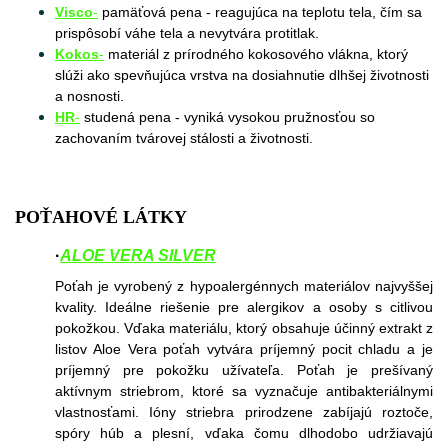
Visco
-
pamäťová pena - reagujúca na teplotu tela, čím sa
prispôsobí váhe tela a nevytvára protitlak.
Kokos
-
materiál z prírodného kokosového vlákna, ktorý
slúži ako spevňujúca vrstva na dosiahnutie dlhšej životnosti
a nosnosti.
HR
-
studená pena - vyniká vysokou pružnosťou so
zachovaním tvárovej stálosti a životnosti.
POŤAHOVÉ LÁTKY
·
ALOE VERA SILVE
R
Poťah je vyrobený z hypoalergénnych materiálov najvyššej
kvality. Ideálne riešenie pre alergikov a osoby s citlivou
pokožkou. Vďaka materiálu, ktorý obsahuje účinný extrakt z
listov Aloe Vera poťah vytvára príjemný pocit chladu a je
príjemný pre pokožku užívateľa. Poťah je prešívaný
aktívnym striebrom, ktoré sa vyznačuje antibakteriálnymi
vlastnosťami. Ióny striebra prirodzene zabíjajú roztoče,
spóry húb a plesní, vďaka čomu dlhodobo udržiavajú