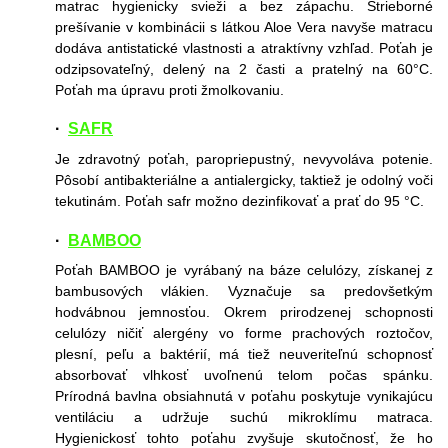
matrac hygienicky svieži a bez zápachu. Strieborné
prešívanie v kombinácii s látkou Aloe Vera navyše matracu
dodáva antistatické vlastnosti a atraktívny vzhľad. Poťah je
odzipsovateľný, delený na 2 časti a pratelný na 60°C.
Poťah ma úpravu proti žmolkovaniu.
·
SAFR
Je zdravotný poťah, paropriepustný, nevyvoláva potenie.
Pôsobí antibakteriálne a antialergicky, taktiež je odolný voči
tekutinám. Poťah safr možno dezinfikovať a prať do 95 °C.
·
BAMBOO
Poťah BAMBOO je vyrábaný na báze celulózy, získanej z
bambusových vlákien. Vyznačuje sa predovšetkým
hodvábnou jemnosťou. Okrem prirodzenej schopnosti
celulózy ničiť alergény vo forme prachových roztočov,
plesní, peľu a baktérií, má tiež neuveriteľnú schopnosť
absorbovať vlhkosť uvoľnenú telom počas spánku.
Prírodná bavlna obsiahnutá v poťahu poskytuje vynikajúcu
ventiláciu a udržuje suchú mikroklímu matraca.
Hygienickosť tohto poťahu zvyšuje skutočnosť, že ho