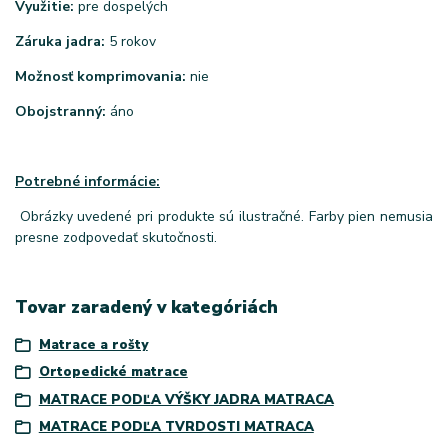
Využitie:
pre dospelých
Záruka jadra:
5 rokov
Možnosť komprimovania:
nie
Obojstranný:
áno
Potrebné informácie:
Obrázky uvedené pri produkte sú ilustračné. Farby pien nemusia
presne zodpovedať skutočnosti.
Tovar zaradený v kategóriách
Matrace a rošty
Ortopedické matrace
MATRACE PODĽA VÝŠKY JADRA MATRACA
MATRACE PODĽA TVRDOSTI MATRACA