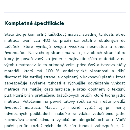
Kompletné špecifikácie
Stela Bio je komfortný taštičkový matrac strednej tvrdosti. Stred
matraca tvorí cca 480 ks pružín samostatne obalených do
taštičiek, ktoré vynikajú svojou vysokou nosnosťou a dlhou
životnosťou. Na vrchnej strane matraca je z oboch strán latex,
ktorý je považovaný za jeden z najkvalitnejších materiálov na
výrobu matracov. Je to prírodný, veľmi priedušný a tvarovo stály
materiál, ktorý má 100 % antialergické vlastnosti a dlhú
životnosť. Na tvrdšej strane je doplnený o kokosovú platňu, ktorá
zabezpečuje zvýšenie tuhosti a rýchlejšie odvádzanie vlhkosti
matraca. Na mäkšej časti matraca je latex doplnený o textilnú
plsť, ktorá bráni pretlačeniu taštičkových pružín. ktoré tvoria jadro
matraca. Položením na pevný latový rošt sa vám ešte predĺži
životnosť matraca. Matrac je možné využiť aj pri menej
odvetraných podkladoch, nakoľko si vďaka vzdušnému jadru
zachováva suchú klímu a vysokú antialergickú ochranu. Väčší
počet pružín rozložených do 5 zón tuhosti zabezpečuje, že