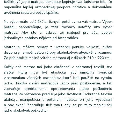
taštičkové jadro matraca dokonale kopíruje tvar ľudského tela, čo
napomáha lepšej ortopedickej podpore chrbtice a dokonalému
uvoľneniu svalstva počas spánku.
Na výber máte celú škálu rôznych poťahov na váš matrac. Výber
poťahu nepodceňujte, je totiž rovnako dôležitý ako výber
matraca. Aby ste si vybrali tej najlepší pre vás, popisy
jednotlivých poťahov nájdete pri fotografiách.
Matrac si môžete vybrať z uvedenej ponuky veľkostí, avšak
disponujeme možnosťou výroby akéhokoľvek atypického rozmeru.
Za príplatok je možná výroba matraca aj v dĺžkach 210 a 220 cm.
Každý náš matrac má jadro chránené v ochrannej textílii, tzv.
sieťke, ktorá musí byť elastická, aby umožnila vyniknúť
vlastnostiam všetkých materiálov, ktoré boli použité na výrobu
jadra. Textília chráni matracové jadro pred poškodením, a tak
zabraňuje predčasnému opotrebovaniu alebo poškodeniu
matraca, čo významne predlžuje jeho životnosť. Ochranná textília
uľahčuje manipuláciu s poťahom matraca pri jeho vyzliekaní
a navliekaní. Zabraňuje tiež tomu, aby sa pri tejto manipulácii
jadro akokoľvek poškodilo.