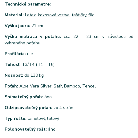
Technické parametre:
Materiál:
Latex
,
kokosová vrstva
,
taštičky
,
filc
Výška jadra:
21 cm
Výška matraca v poťahu:
cca 22 – 23 cm v závislosti od
vybraného poťahu
Profilácia:
nie
Tuhosť:
T3/T4 (T1 – T5)
Nosnosť:
do 130 kg
Poťah:
Aloe Vera Silver, Safr, Bamboo, Tencel
Snímateľný poťah:
áno
Odzipsovateľný poťah:
zo 4 strán
Typ roštu:
lamelový, latový
Polohovateľný rošt:
áno