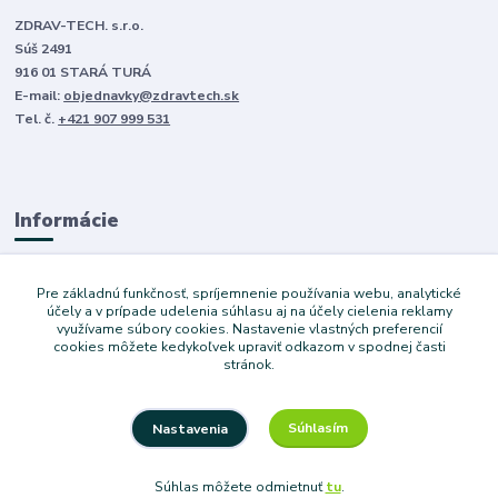
ZDRAV-TECH. s.r.o.
Súš 2491
916 01 STARÁ TURÁ
E-mail:
objednavky@zdravtech.sk
Tel. č.
+421 907 999 531
Informácie
O nás
Pre základnú funkčnosť, spríjemnenie používania webu, analytické
Obchodné podmienky
účely a v prípade udelenia súhlasu aj na účely cielenia reklamy
využívame súbory cookies. Nastavenie vlastných preferencií
Ochrana súkromia
cookies môžete kedykoľvek upraviť odkazom v spodnej časti
Služby
stránok.
Súhlasím
Nastavenia
Copyright © 2024 Dovoz áut. Vytvoril Denis Válek
Súhlas môžete odmietnuť
tu
.
Vytvorené na
Eshop-rychlo.sk