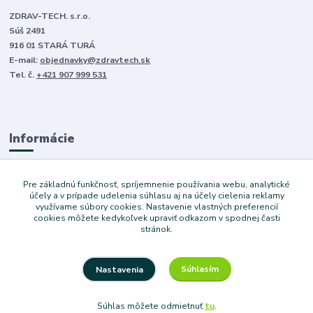
ZDRAV-TECH. s.r.o.
Súš 2491
916 01 STARÁ TURÁ
E-mail:
objednavky@zdravtech.sk
Tel. č.
+421 907 999 531
Informácie
O nás
Pre základnú funkčnosť, spríjemnenie používania webu, analytické
Obchodné podmienky
účely a v prípade udelenia súhlasu aj na účely cielenia reklamy
využívame súbory cookies. Nastavenie vlastných preferencií
Ochrana súkromia
cookies môžete kedykoľvek upraviť odkazom v spodnej časti
Služby
stránok.
Súhlasím
Nastavenia
Copyright © 2024 Dovoz áut. Vytvoril Denis Válek
Súhlas môžete odmietnuť
tu
.
Vytvorené na
Eshop-rychlo.sk