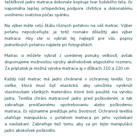
taštičkové jadro matraca dokonale kopíruje tvar ľudského tela, čo
napomáha lepšej ortopedickej podpore chrbtice a dokonalému
uvoľneniu svalstva počas spánku.
Na výber máte celú škálu rôznych poťahov na váš matrac. Výber
poťahu nepodceňujte, je totiž rovnako dôležitý ako výber
matraca. Aby ste si vybrali tej najlepší pre vás, popisy
jednotlivých poťahov nájdete pri fotografiách.
Matrac si môžete vybrať z uvedenej ponuky veľkostí, avšak
disponujeme možnosťou výroby akéhokoľvek atypického rozmeru.
Za príplatok je možná výroba matraca aj v dĺžkach 210 a 220 cm.
Každý náš matrac má jadro chránené v ochrannej textílii, tzv.
sieťke, ktorá musí byť elastická, aby umožnila vyniknúť
vlastnostiam všetkých materiálov, ktoré boli použité na výrobu
jadra. Textília chráni matracové jadro pred poškodením, a tak
zabraňuje predčasnému opotrebovaniu alebo poškodeniu
matraca, čo významne predlžuje jeho životnosť. Ochranná textília
uľahčuje manipuláciu s poťahom matraca pri jeho vyzliekaní
a navliekaní. Zabraňuje tiež tomu, aby sa pri tejto manipulácii
jadro akokoľvek poškodilo.