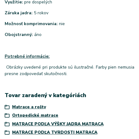
Využitie:
pre dospelých
Záruka jadra:
5 rokov
Možnosť komprimovania:
nie
Obojstranný:
áno
Potrebné informácie:
Obrázky uvedené pri produkte sú ilustračné. Farby pien nemusia
presne zodpovedať skutočnosti.
Tovar zaradený v kategóriách
Matrace a rošty
Ortopedické matrace
MATRACE PODĽA VÝŠKY JADRA MATRACA
MATRACE PODĽA TVRDOSTI MATRACA