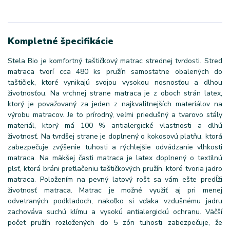
Kompletné špecifikácie
Stela Bio je komfortný taštičkový matrac strednej tvrdosti. Stred
matraca tvorí cca 480 ks pružín samostatne obalených do
taštičiek, ktoré vynikajú svojou vysokou nosnosťou a dlhou
životnosťou. Na vrchnej strane matraca je z oboch strán latex,
ktorý je považovaný za jeden z najkvalitnejších materiálov na
výrobu matracov. Je to prírodný, veľmi priedušný a tvarovo stály
materiál, ktorý má 100 % antialergické vlastnosti a dlhú
životnosť. Na tvrdšej strane je doplnený o kokosovú platňu, ktorá
zabezpečuje zvýšenie tuhosti a rýchlejšie odvádzanie vlhkosti
matraca. Na mäkšej časti matraca je latex doplnený o textilnú
plsť, ktorá bráni pretlačeniu taštičkových pružín. ktoré tvoria jadro
matraca. Položením na pevný latový rošt sa vám ešte predĺži
životnosť matraca. Matrac je možné využiť aj pri menej
odvetraných podkladoch, nakoľko si vďaka vzdušnému jadru
zachováva suchú klímu a vysokú antialergickú ochranu. Väčší
počet pružín rozložených do 5 zón tuhosti zabezpečuje, že