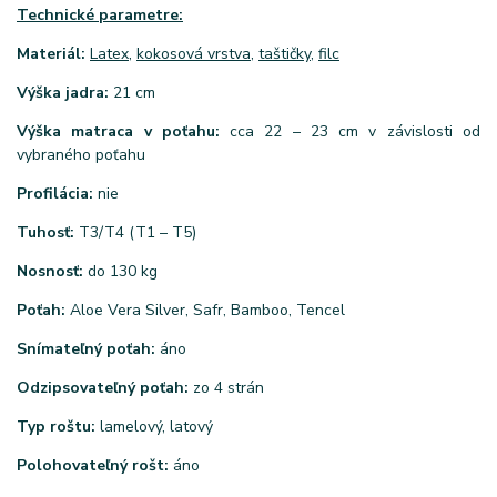
Technické parametre:
Materiál:
Latex
,
kokosová vrstva
,
taštičky
,
filc
Výška jadra:
21 cm
Výška matraca v poťahu:
cca 22 – 23 cm v závislosti od
vybraného poťahu
Profilácia:
nie
Tuhosť:
T3/T4 (T1 – T5)
Nosnosť:
do 130 kg
Poťah:
Aloe Vera Silver, Safr, Bamboo, Tencel
Snímateľný poťah:
áno
Odzipsovateľný poťah:
zo 4 strán
Typ roštu:
lamelový, latový
Polohovateľný rošt:
áno