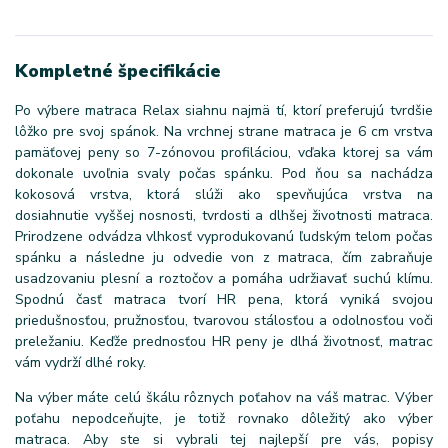
Kompletné špecifikácie
Po výbere matraca Relax siahnu najmä tí, ktorí preferujú tvrdšie
lôžko pre svoj spánok. Na vrchnej strane matraca je 6 cm vrstva
pamäťovej peny so 7-zónovou profiláciou, vďaka ktorej sa vám
dokonale uvoľnia svaly počas spánku. Pod ňou sa nachádza
kokosová vrstva, ktorá slúži ako spevňujúca vrstva na
dosiahnutie vyššej nosnosti, tvrdosti a dlhšej životnosti matraca.
Prirodzene odvádza vlhkosť vyprodukovanú ľudským telom počas
spánku a následne ju odvedie von z matraca, čím zabraňuje
usadzovaniu plesní a roztočov a pomáha udržiavať suchú klímu.
Spodnú časť matraca tvorí HR pena, ktorá vyniká svojou
priedušnosťou, pružnosťou, tvarovou stálosťou a odolnosťou voči
preležaniu. Keďže prednosťou HR peny je dlhá životnosť, matrac
vám vydrží dlhé roky.
Na výber máte celú škálu rôznych poťahov na váš matrac. Výber
poťahu nepodceňujte, je totiž rovnako dôležitý ako výber
matraca. Aby ste si vybrali tej najlepší pre vás, popisy