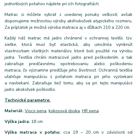
jednotlivých poťahov nájdete pri ich fotografiách.
Matrac si môžete vybrať z uvedenej ponuky veľkostí, avšak
disponujeme možnosťou výroby akéhokoľvek atypického rozmeru.
Za príplatok je možná výroba matraca aj v dĺžkach 210 a 220 cm.
Každý náš matrac má jadro chránené v ochrannej textílii, tzv.
sieťke, ktorá musí byť elastická, aby umožnila vyniknúť
vlastnostiam všetkých materiálov, ktoré boli použité na výrobu
jadra. Textília chráni matracové jadro pred poškodením, a tak
zabraňuje predčasnému opotrebovaniu alebo poškodeniu
matraca, čo významne predlžuje jeho životnosť. Ochranná textília
uľahčuje manipuláciu s poťahom matraca pri jeho vyzliekaní
a navliekaní. Zabraňuje tiež tomu, aby sa pri tejto manipulácii
jadro akokoľvek poškodilo.
Technické parametre:
Materiál:
Visco pena
,
kokosová doska
,
HR pena
Výška jadra:
18 cm
Výška matraca v poťahu:
cca 19 – 20 cm v závislosti od