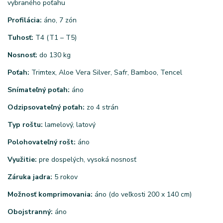
vybraného poťahu
Profilácia:
áno, 7 zón
Tuhosť:
T4 (T1 – T5)
Nosnosť:
do 130 kg
Poťah:
Trimtex, Aloe Vera Silver, Safr, Bamboo, Tencel
Snímateľný poťah:
áno
Odzipsovateľný poťah:
zo 4 strán
Typ roštu:
lamelový, latový
Polohovateľný rošt:
áno
Využitie:
pre dospelých, vysoká nosnosť
Záruka jadra:
5 rokov
Možnosť komprimovania:
áno (do veľkosti 200 x 140 cm)
Obojstranný:
áno