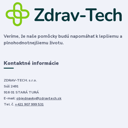
Veríme, že naše pomôcky budú napomáhať k lepšiemu a
plnohodnotnejšiemu životu.
Kontaktné informácie
ZDRAV-TECH. s.r.o.
Súš 2491
916 01 STARÁ TURÁ
E-mail:
objednavky@zdravtech.sk
Tel. č.
+421 907 999 531