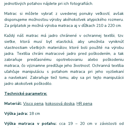
jednotlivých poťahov nájdete pri ich fotografiách.
Matrac si môžete vybrať z uvedenej ponuky veľkostí, avšak
disponujeme možnosťou výroby akéhokoľvek atypického rozmeru.
Za príplatok je možná výroba matraca aj v dĺžkach 210 a 220 cm.
Každý náš matrac má jadro chránené v ochrannej textílii, tzv.
sieťke, ktorá musí byť elastická, aby umožnila vyniknúť
vlastnostiam všetkých materiálov, ktoré boli použité na výrobu
jadra. Textília chráni matracové jadro pred poškodením, a tak
zabraňuje predčasnému opotrebovaniu alebo poškodeniu
matraca, čo významne predlžuje jeho životnosť. Ochranná textília
uľahčuje manipuláciu s poťahom matraca pri jeho vyzliekaní
a navliekaní. Zabraňuje tiež tomu, aby sa pri tejto manipulácii
jadro akokoľvek poškodilo.
Technické parametre:
Materiál:
Visco pena
,
kokosová doska
,
HR pena
Výška jadra:
18 cm
Výška matraca v poťahu:
cca 19 – 20 cm v závislosti od