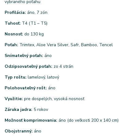
vybraného poťahu
Profilácia:
áno, 7 zón
Tuhosť:
T4 (T1 – T5)
Nosnosť:
do 130 kg
Poťah:
Trimtex, Aloe Vera Silver, Safr, Bamboo, Tencel
Snímateľný poťah:
áno
Odzipsovateľný poťah:
zo 4 strán
Typ roštu:
lamelový, latový
Polohovateľný rošt:
áno
Využitie:
pre dospelých, vysoká nosnosť
Záruka jadra:
5 rokov
Možnosť komprimovania:
áno (do veľkosti 200 x 140 cm)
Obojstranný:
áno