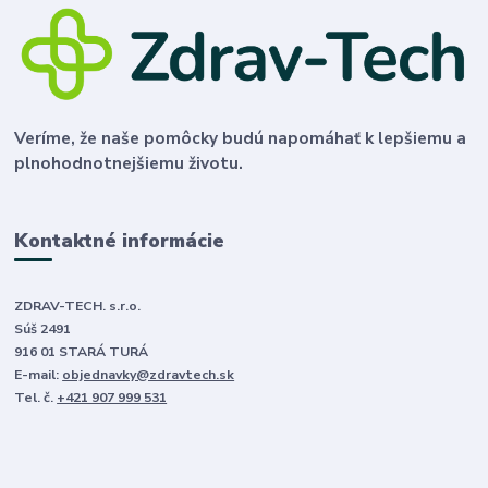
Veríme, že naše pomôcky budú napomáhať k lepšiemu a
plnohodnotnejšiemu životu.
Kontaktné informácie
ZDRAV-TECH. s.r.o.
Súš 2491
916 01 STARÁ TURÁ
E-mail:
objednavky@zdravtech.sk
Tel. č.
+421 907 999 531