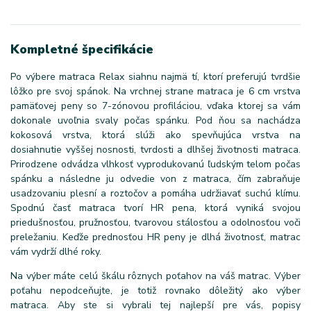
Kompletné špecifikácie
Po výbere matraca Relax siahnu najmä tí, ktorí preferujú tvrdšie
lôžko pre svoj spánok. Na vrchnej strane matraca je 6 cm vrstva
pamäťovej peny so 7-zónovou profiláciou, vďaka ktorej sa vám
dokonale uvoľnia svaly počas spánku. Pod ňou sa nachádza
kokosová vrstva, ktorá slúži ako spevňujúca vrstva na
dosiahnutie vyššej nosnosti, tvrdosti a dlhšej životnosti matraca.
Prirodzene odvádza vlhkosť vyprodukovanú ľudským telom počas
spánku a následne ju odvedie von z matraca, čím zabraňuje
usadzovaniu plesní a roztočov a pomáha udržiavať suchú klímu.
Spodnú časť matraca tvorí HR pena, ktorá vyniká svojou
priedušnosťou, pružnosťou, tvarovou stálosťou a odolnosťou voči
preležaniu. Keďže prednosťou HR peny je dlhá životnosť, matrac
vám vydrží dlhé roky.
Na výber máte celú škálu rôznych poťahov na váš matrac. Výber
poťahu nepodceňujte, je totiž rovnako dôležitý ako výber
matraca. Aby ste si vybrali tej najlepší pre vás, popisy