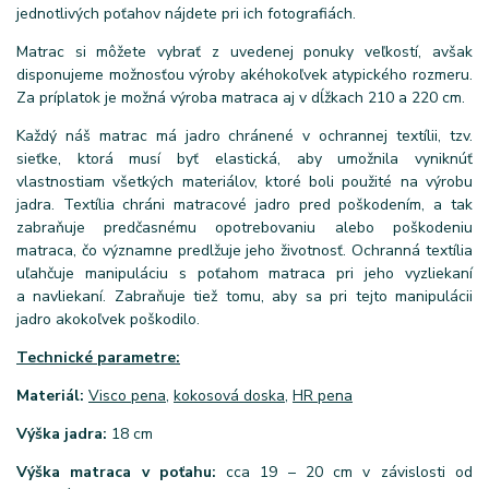
jednotlivých poťahov nájdete pri ich fotografiách.
Matrac si môžete vybrať z uvedenej ponuky veľkostí, avšak
disponujeme možnosťou výroby akéhokoľvek atypického rozmeru.
Za príplatok je možná výroba matraca aj v dĺžkach 210 a 220 cm.
Každý náš matrac má jadro chránené v ochrannej textílii, tzv.
sieťke, ktorá musí byť elastická, aby umožnila vyniknúť
vlastnostiam všetkých materiálov, ktoré boli použité na výrobu
jadra. Textília chráni matracové jadro pred poškodením, a tak
zabraňuje predčasnému opotrebovaniu alebo poškodeniu
matraca, čo významne predlžuje jeho životnosť. Ochranná textília
uľahčuje manipuláciu s poťahom matraca pri jeho vyzliekaní
a navliekaní. Zabraňuje tiež tomu, aby sa pri tejto manipulácii
jadro akokoľvek poškodilo.
Technické parametre:
Materiál:
Visco pena
,
kokosová doska
,
HR pena
Výška jadra:
18 cm
Výška matraca v poťahu:
cca 19 – 20 cm v závislosti od