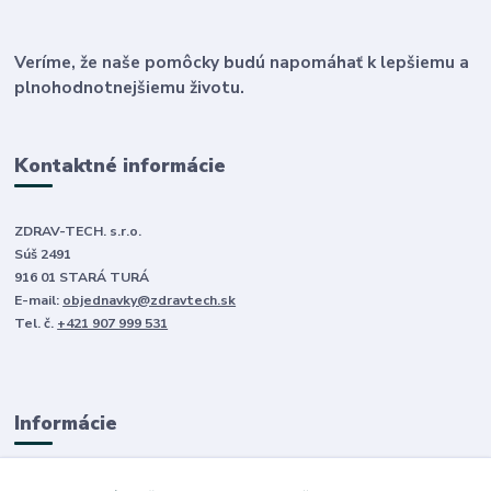
Veríme, že naše pomôcky budú napomáhať k lepšiemu a
plnohodnotnejšiemu životu.
Kontaktné informácie
ZDRAV-TECH. s.r.o.
Súš 2491
916 01 STARÁ TURÁ
E-mail:
objednavky@zdravtech.sk
Tel. č.
+421 907 999 531
Informácie
O nás