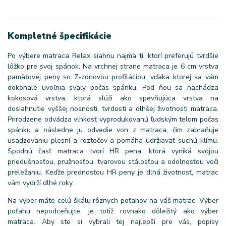
Kompletné špecifikácie
Po výbere matraca Relax siahnu najmä tí, ktorí preferujú tvrdšie
lôžko pre svoj spánok. Na vrchnej strane matraca je 6 cm vrstva
pamäťovej peny so 7-zónovou profiláciou, vďaka ktorej sa vám
dokonale uvoľnia svaly počas spánku. Pod ňou sa nachádza
kokosová vrstva, ktorá slúži ako spevňujúca vrstva na
dosiahnutie vyššej nosnosti, tvrdosti a dlhšej životnosti matraca.
Prirodzene odvádza vlhkosť vyprodukovanú ľudským telom počas
spánku a následne ju odvedie von z matraca, čím zabraňuje
usadzovaniu plesní a roztočov a pomáha udržiavať suchú klímu.
Spodnú časť matraca tvorí HR pena, ktorá vyniká svojou
priedušnosťou, pružnosťou, tvarovou stálosťou a odolnosťou voči
preležaniu. Keďže prednosťou HR peny je dlhá životnosť, matrac
vám vydrží dlhé roky.
Na výber máte celú škálu rôznych poťahov na váš matrac. Výber
poťahu nepodceňujte, je totiž rovnako dôležitý ako výber
matraca. Aby ste si vybrali tej najlepší pre vás, popisy