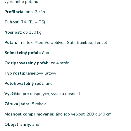
vybraného poťahu
Profilácia:
áno, 7 zón
Tuhosť:
T4 (T1 – T5)
Nosnosť:
do 130 kg
Poťah:
Trimtex, Aloe Vera Silver, Safr, Bamboo, Tencel
Snímateľný poťah:
áno
Odzipsovateľný poťah:
zo 4 strán
Typ roštu:
lamelový, latový
Polohovateľný rošt:
áno
Využitie:
pre dospelých, vysoká nosnosť
Záruka jadra:
5 rokov
Možnosť komprimovania:
áno (do veľkosti 200 x 140 cm)
Obojstranný:
áno