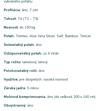
vybraného poťahu
Profilácia:
áno, 7 zón
Tuhosť:
T4 (T1 – T5)
Nosnosť:
do 130 kg
Poťah:
Trimtex, Aloe Vera Silver, Safr, Bamboo, Tencel
Snímateľný poťah:
áno
Odzipsovateľný poťah:
zo 4 strán
Typ roštu:
lamelový, latový
Polohovateľný rošt:
áno
Využitie:
pre dospelých, vysoká nosnosť
Záruka jadra:
5 rokov
Možnosť komprimovania:
áno (do veľkosti 200 x 140 cm)
Obojstranný:
áno