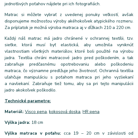
jednotlivých poťahov nájdete pri ich fotografiách.
Matrac si môžete vybrať z uvedenej ponuky veľkostí, avšak
disponujeme možnosťou výroby akéhokoľvek atypického rozmeru.
Za príplatok je možná výroba matraca aj v dĺžkach 210 a 220 cm.
Každý náš matrac má jadro chránené v ochrannej textílii, tzv.
sieťke, ktorá musí byť elastická, aby umožnila vyniknúť
vlastnostiam všetkých materiálov, ktoré boli použité na výrobu
jadra. Textília chráni matracové jadro pred poškodením, a tak
zabraňuje predčasnému opotrebovaniu alebo poškodeniu
matraca, čo významne predlžuje jeho životnosť. Ochranná textília
uľahčuje manipuláciu s poťahom matraca pri jeho vyzliekaní
a navliekaní. Zabraňuje tiež tomu, aby sa pri tejto manipulácii
jadro akokoľvek poškodilo.
Technické parametre:
Materiál:
Visco pena
,
kokosová doska
,
HR pena
Výška jadra:
18 cm
Výška matraca v poťahu:
cca 19 – 20 cm v závislosti od