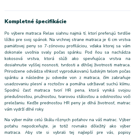
Kompletné špecifikácie
Po výbere matraca Relax siahnu najmä tí, ktorí preferujú tvrdšie
lôžko pre svoj spánok. Na vrchnej strane matraca je 6 cm vrstva
pamäťovej peny so 7-zónovou profiláciou, vďaka ktorej sa vám
dokonale uvoľnia svaly počas spánku. Pod ňou sa nachádza
kokosová vrstva, ktorá slúži ako spevňujúca vrstva na
dosiahnutie vyššej nosnosti, tvrdosti a dlhšej životnosti matraca.
Prirodzene odvádza vlhkosť vyprodukovanú ľudským telom počas
spánku a následne ju odvedie von z matraca, čím zabraňuje
usadzovaniu plesní a roztočov a pomáha udržiavať suchú klímu.
Spodnú časť matraca tvorí HR pena, ktorá vyniká svojou
priedušnosťou, pružnosťou, tvarovou stálosťou a odolnosťou voči
preležaniu. Keďže prednosťou HR peny je dlhá životnosť, matrac
vám vydrží dlhé roky.
Na výber máte celú škálu rôznych poťahov na váš matrac. Výber
poťahu nepodceňujte, je totiž rovnako dôležitý ako výber
matraca. Aby ste si vybrali tej najlepší pre vás, popisy