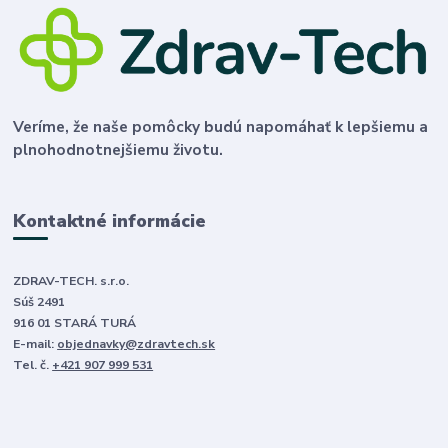
Veríme, že naše pomôcky budú napomáhať k lepšiemu a
plnohodnotnejšiemu životu.
Kontaktné informácie
ZDRAV-TECH. s.r.o.
Súš 2491
916 01 STARÁ TURÁ
E-mail:
objednavky@zdravtech.sk
Tel. č.
+421 907 999 531