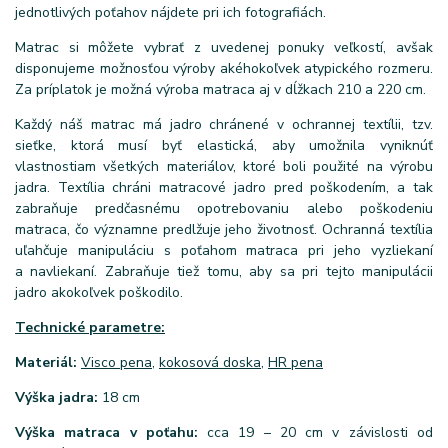
jednotlivých poťahov nájdete pri ich fotografiách.
Matrac si môžete vybrať z uvedenej ponuky veľkostí, avšak
disponujeme možnosťou výroby akéhokoľvek atypického rozmeru.
Za príplatok je možná výroba matraca aj v dĺžkach 210 a 220 cm.
Každý náš matrac má jadro chránené v ochrannej textílii, tzv.
sieťke, ktorá musí byť elastická, aby umožnila vyniknúť
vlastnostiam všetkých materiálov, ktoré boli použité na výrobu
jadra. Textília chráni matracové jadro pred poškodením, a tak
zabraňuje predčasnému opotrebovaniu alebo poškodeniu
matraca, čo významne predlžuje jeho životnosť. Ochranná textília
uľahčuje manipuláciu s poťahom matraca pri jeho vyzliekaní
a navliekaní. Zabraňuje tiež tomu, aby sa pri tejto manipulácii
jadro akokoľvek poškodilo.
Technické parametre:
Materiál:
Visco pena
,
kokosová doska
,
HR pena
Výška jadra:
18 cm
Výška matraca v poťahu:
cca 19 – 20 cm v závislosti od