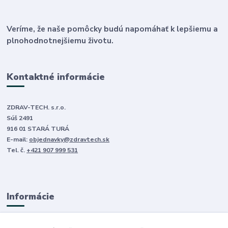
Veríme, že naše pomôcky budú napomáhať k lepšiemu a
plnohodnotnejšiemu životu.
Kontaktné informácie
ZDRAV-TECH. s.r.o.
Súš 2491
916 01 STARÁ TURÁ
E-mail:
objednavky@zdravtech.sk
Tel. č.
+421 907 999 531
Informácie
O nás