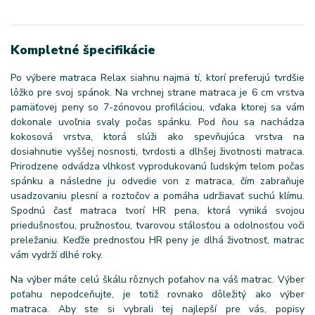
Kompletné špecifikácie
Po výbere matraca Relax siahnu najmä tí, ktorí preferujú tvrdšie
lôžko pre svoj spánok. Na vrchnej strane matraca je 6 cm vrstva
pamäťovej peny so 7-zónovou profiláciou, vďaka ktorej sa vám
dokonale uvoľnia svaly počas spánku. Pod ňou sa nachádza
kokosová vrstva, ktorá slúži ako spevňujúca vrstva na
dosiahnutie vyššej nosnosti, tvrdosti a dlhšej životnosti matraca.
Prirodzene odvádza vlhkosť vyprodukovanú ľudským telom počas
spánku a následne ju odvedie von z matraca, čím zabraňuje
usadzovaniu plesní a roztočov a pomáha udržiavať suchú klímu.
Spodnú časť matraca tvorí HR pena, ktorá vyniká svojou
priedušnosťou, pružnosťou, tvarovou stálosťou a odolnosťou voči
preležaniu. Keďže prednosťou HR peny je dlhá životnosť, matrac
vám vydrží dlhé roky.
Na výber máte celú škálu rôznych poťahov na váš matrac. Výber
poťahu nepodceňujte, je totiž rovnako dôležitý ako výber
matraca. Aby ste si vybrali tej najlepší pre vás, popisy