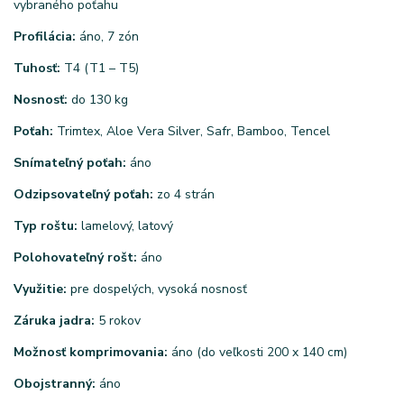
vybraného poťahu
Profilácia:
áno, 7 zón
Tuhosť:
T4 (T1 – T5)
Nosnosť:
do 130 kg
Poťah:
Trimtex, Aloe Vera Silver, Safr, Bamboo, Tencel
Snímateľný poťah:
áno
Odzipsovateľný poťah:
zo 4 strán
Typ roštu:
lamelový, latový
Polohovateľný rošt:
áno
Využitie:
pre dospelých, vysoká nosnosť
Záruka jadra:
5 rokov
Možnosť komprimovania:
áno (do veľkosti 200 x 140 cm)
Obojstranný:
áno