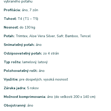
vybraného poťahu
Profilácia:
áno, 7 zón
Tuhosť:
T4 (T1 – T5)
Nosnosť:
do 130 kg
Poťah:
Trimtex, Aloe Vera Silver, Safr, Bamboo, Tencel
Snímateľný poťah:
áno
Odzipsovateľný poťah:
zo 4 strán
Typ roštu:
lamelový, latový
Polohovateľný rošt:
áno
Využitie:
pre dospelých, vysoká nosnosť
Záruka jadra:
5 rokov
Možnosť komprimovania:
áno (do veľkosti 200 x 140 cm)
Obojstranný:
áno