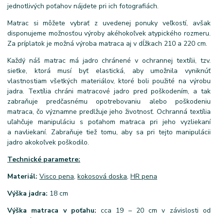
jednotlivých poťahov nájdete pri ich fotografiách.
Matrac si môžete vybrať z uvedenej ponuky veľkostí, avšak
disponujeme možnosťou výroby akéhokoľvek atypického rozmeru.
Za príplatok je možná výroba matraca aj v dĺžkach 210 a 220 cm.
Každý náš matrac má jadro chránené v ochrannej textílii, tzv.
sieťke, ktorá musí byť elastická, aby umožnila vyniknúť
vlastnostiam všetkých materiálov, ktoré boli použité na výrobu
jadra. Textília chráni matracové jadro pred poškodením, a tak
zabraňuje predčasnému opotrebovaniu alebo poškodeniu
matraca, čo významne predlžuje jeho životnosť. Ochranná textília
uľahčuje manipuláciu s poťahom matraca pri jeho vyzliekaní
a navliekaní. Zabraňuje tiež tomu, aby sa pri tejto manipulácii
jadro akokoľvek poškodilo.
Technické parametre:
Materiál:
Visco pena
,
kokosová doska
,
HR pena
Výška jadra:
18 cm
Výška matraca v poťahu:
cca 19 – 20 cm v závislosti od