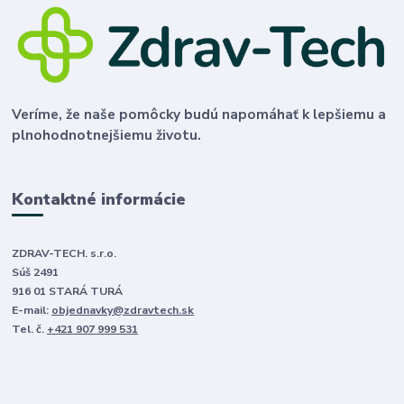
Veríme, že naše pomôcky budú napomáhať k lepšiemu a
plnohodnotnejšiemu životu.
Kontaktné informácie
ZDRAV-TECH. s.r.o.
Súš 2491
916 01 STARÁ TURÁ
E-mail:
objednavky@zdravtech.sk
Tel. č.
+421 907 999 531