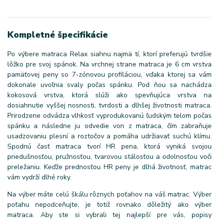
Kompletné špecifikácie
Po výbere matraca Relax siahnu najmä tí, ktorí preferujú tvrdšie
lôžko pre svoj spánok. Na vrchnej strane matraca je 6 cm vrstva
pamäťovej peny so 7-zónovou profiláciou, vďaka ktorej sa vám
dokonale uvoľnia svaly počas spánku. Pod ňou sa nachádza
kokosová vrstva, ktorá slúži ako spevňujúca vrstva na
dosiahnutie vyššej nosnosti, tvrdosti a dlhšej životnosti matraca.
Prirodzene odvádza vlhkosť vyprodukovanú ľudským telom počas
spánku a následne ju odvedie von z matraca, čím zabraňuje
usadzovaniu plesní a roztočov a pomáha udržiavať suchú klímu.
Spodnú časť matraca tvorí HR pena, ktorá vyniká svojou
priedušnosťou, pružnosťou, tvarovou stálosťou a odolnosťou voči
preležaniu. Keďže prednosťou HR peny je dlhá životnosť, matrac
vám vydrží dlhé roky.
Na výber máte celú škálu rôznych poťahov na váš matrac. Výber
poťahu nepodceňujte, je totiž rovnako dôležitý ako výber
matraca. Aby ste si vybrali tej najlepší pre vás, popisy