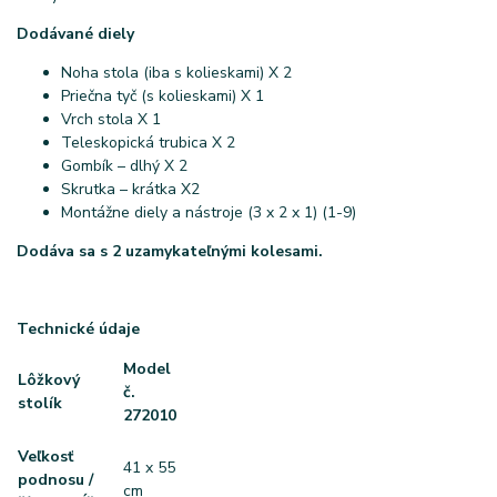
Dodávané diely
Noha stola (iba s kolieskami) X 2
Priečna tyč (s kolieskami) X 1
Vrch stola X 1
Teleskopická trubica X 2
Gombík – dlhý X 2
Skrutka – krátka X2
Montážne diely a nástroje (3 x 2 x 1) (1-9)
Dodáva sa s 2 uzamykateľnými kolesami.
Technické údaje
Model
Lôžkový
č.
stolík
272010
Veľkosť
41 x 55
podnosu /
cm