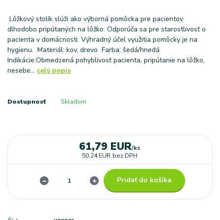
Lôžkový stolík slúži ako výborná pomôcka pre pacientov
dlhodobo pripútaných na lôžko. Odporúča sa pre starostlivosť o
pacienta v domácnosti. Výhradný účel využitia pomôcky je na
hygienu. Materiál: kov, drevo Farba: šedá/hnedá
Indikácie:Obmedzená pohyblivosť pacienta, pripútanie na lôžko,
nesebe...
celý popis
Dostupnosť
Skladom
61,79 EUR
/
ks
50,24 EUR
bez DPH
Pridať do košíka