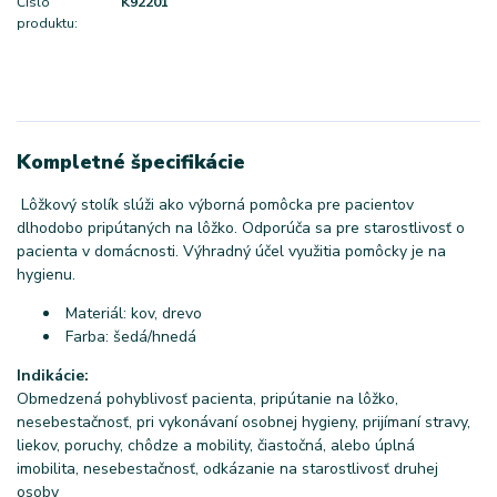
Číslo
K92201
produktu:
Kompletné špecifikácie
Lôžkový stolík slúži ako výborná pomôcka pre pacientov
dlhodobo pripútaných na lôžko. Odporúča sa pre starostlivosť o
pacienta v domácnosti. Výhradný účel využitia pomôcky je na
hygienu.
Materiál: kov, drevo
Farba: šedá/hnedá
Indikácie:
Obmedzená pohyblivosť pacienta, pripútanie na lôžko,
nesebestačnosť, pri vykonávaní osobnej hygieny, prijímaní stravy,
liekov, poruchy, chôdze a mobility, čiastočná, alebo úplná
imobilita, nesebestačnosť, odkázanie na starostlivosť druhej
osoby