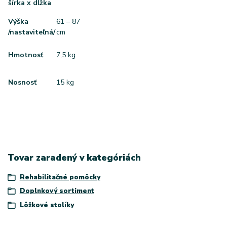
šírka x dĺžka
Výška
61 – 87
/nastaviteľná/
cm
Hmotnosť
7,5 kg
Nosnosť
15 kg
Tovar zaradený v kategóriách
Rehabilitačné pomôcky
Doplnkový sortiment
Lôžkové stolíky