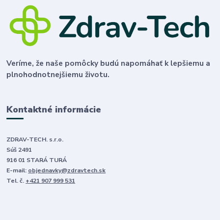
Veríme, že naše pomôcky budú napomáhať k lepšiemu a
plnohodnotnejšiemu životu.
Kontaktné informácie
ZDRAV-TECH. s.r.o.
Súš 2491
916 01 STARÁ TURÁ
E-mail:
objednavky@zdravtech.sk
Tel. č.
+421 907 999 531