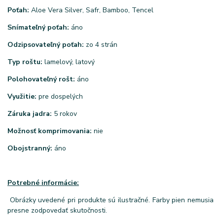
Poťah:
Aloe Vera Silver, Safr, Bamboo, Tencel
Snímateľný poťah:
áno
Odzipsovateľný poťah:
zo 4 strán
Typ roštu:
lamelový, latový
Polohovateľný rošt:
áno
Využitie:
pre dospelých
Záruka jadra:
5 rokov
Možnosť komprimovania:
nie
Obojstranný:
áno
Potrebné informácie:
Obrázky uvedené pri produkte sú ilustračné. Farby pien nemusia
presne zodpovedať skutočnosti.