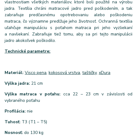
vlastnostiam všetkých materiálov, ktoré boli použité na výrobu
jadra. Textília chráni matracové jadro pred poškodením, a tak
zabraňuje predčasnému opotrebovaniu alebo poškodeniu
matraca, čo významne predlžuje jeho životnosť. Ochranná textília
uľahčuje manipuláciu s poťahom matraca pri jeho vyzliekaní
a navliekaní. Zabraňuje tiež tomu, aby sa pri tejto manipulácii
jadro akokoľvek poškodilo.
Technické parametre:
Materiál:
Visco pena
,
kokosová vrstva
,
taštičky
,
xDura
Výška jadra:
21 cm
Výška matraca v poťahu:
cca 22 – 23 cm v závislosti od
vybraného poťahu
Profilácia:
nie
Tuhosť:
T3 (T1 – T5)
Nosnosť:
do 130 kg