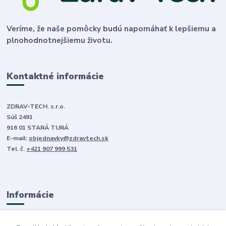
Veríme, že naše pomôcky budú napomáhať k lepšiemu a
plnohodnotnejšiemu životu.
Kontaktné informácie
ZDRAV-TECH. s.r.o.
Súš 2491
916 01 STARÁ TURÁ
E-mail:
objednavky@zdravtech.sk
Tel. č.
+421 907 999 531
Informácie
O nás