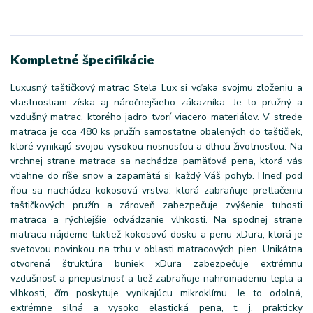
Kompletné špecifikácie
Luxusný taštičkový matrac Stela Lux si vďaka svojmu zloženiu a
vlastnostiam získa aj náročnejšieho zákazníka. Je to pružný a
vzdušný matrac, ktorého jadro tvorí viacero materiálov. V strede
matraca je cca 480 ks pružín samostatne obalených do taštičiek,
ktoré vynikajú svojou vysokou nosnosťou a dlhou životnosťou. Na
vrchnej strane matraca sa nachádza pamäťová pena, ktorá vás
vtiahne do ríše snov a zapamätá si každý Váš pohyb. Hneď pod
ňou sa nachádza kokosová vrstva, ktorá zabraňuje pretlačeniu
taštičkových pružín a zároveň zabezpečuje zvýšenie tuhosti
matraca a rýchlejšie odvádzanie vlhkosti. Na spodnej strane
matraca nájdeme taktiež kokosovú dosku a penu xDura, ktorá je
svetovou novinkou na trhu v oblasti matracových pien. Unikátna
otvorená štruktúra buniek xDura zabezpečuje extrémnu
vzdušnosť a priepustnosť a tiež zabraňuje nahromadeniu tepla a
vlhkosti, čím poskytuje vynikajúcu mikroklímu. Je to odolná,
extrémne silná a vysoko elastická pena, t. j. prakticky