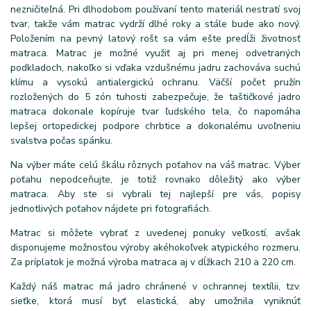
nezničiteľná. Pri dlhodobom používaní tento materiál nestratí svoj
tvar, takže vám matrac vydrží dlhé roky a stále bude ako nový.
Položením na pevný latový rošt sa vám ešte predĺži životnosť
matraca. Matrac je možné využiť aj pri menej odvetraných
podkladoch, nakoľko si vďaka vzdušnému jadru zachováva suchú
klímu a vysokú antialergickú ochranu. Väčší počet pružín
rozložených do 5 zón tuhosti zabezpečuje, že taštičkové jadro
matraca dokonale kopíruje tvar ľudského tela, čo napomáha
lepšej ortopedickej podpore chrbtice a dokonalému uvoľneniu
svalstva počas spánku.
Na výber máte celú škálu rôznych poťahov na váš matrac. Výber
poťahu nepodceňujte, je totiž rovnako dôležitý ako výber
matraca. Aby ste si vybrali tej najlepší pre vás, popisy
jednotlivých poťahov nájdete pri fotografiách.
Matrac si môžete vybrať z uvedenej ponuky veľkostí, avšak
disponujeme možnosťou výroby akéhokoľvek atypického rozmeru.
Za príplatok je možná výroba matraca aj v dĺžkach 210 a 220 cm.
Každý náš matrac má jadro chránené v ochrannej textílii, tzv.
sieťke, ktorá musí byť elastická, aby umožnila vyniknúť