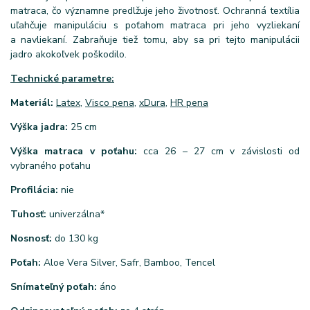
matraca, čo významne predlžuje jeho životnosť. Ochranná textília
uľahčuje manipuláciu s poťahom matraca pri jeho vyzliekaní
a navliekaní. Zabraňuje tiež tomu, aby sa pri tejto manipulácii
jadro akokoľvek poškodilo.
Technické parametre:
Materiál:
Latex
,
Visco pena
,
xDura
,
HR pena
Výška jadra:
25 cm
Výška matraca v poťahu:
cca 26 – 27 cm v závislosti od
vybraného poťahu
Profilácia:
nie
Tuhosť:
univerzálna*
Nosnosť:
do 130 kg
Poťah:
Aloe Vera Silver, Safr, Bamboo, Tencel
Snímateľný poťah:
áno