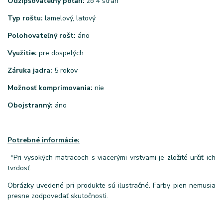
Odzipsovateľný poťah:
zo 4 strán
Typ roštu:
lamelový, latový
Polohovateľný rošt:
áno
Využitie:
pre dospelých
Záruka jadra:
5 rokov
Možnosť komprimovania:
nie
Obojstranný:
áno
Potrebné informácie:
*Pri vysokých matracoch s viacerými vrstvami je zložité určiť ich
tvrdosť.
Obrázky uvedené pri produkte sú ilustračné. Farby pien nemusia
presne zodpovedať skutočnosti.