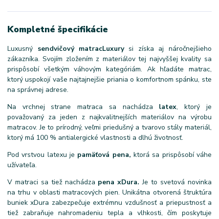
Kompletné špecifikácie
Luxusný
sendvičový matrac
Luxury
si získa aj náročnejšieho
zákazníka. Svojím zložením z materiálov tej najvyššej kvality sa
prispôsobí všetkým váhovým kategóriám. Ak hľadáte matrac,
ktorý uspokojí vaše najtajnejšie priania o komfortnom spánku, ste
na správnej adrese.
Na vrchnej strane matraca sa nachádza
latex
, ktorý je
považovaný za jeden z najkvalitnejších materiálov na výrobu
matracov. Je to prírodný, veľmi priedušný a tvarovo stály materiál,
ktorý má 100 % antialergické vlastnosti a dlhú životnosť.
Pod vrstvou latexu je
pamäťová pena,
ktorá sa prispôsobí váhe
užívateľa.
V matraci sa tiež nachádza
pena xDura.
Je to svetová novinka
na trhu v oblasti matracových pien. Unikátna otvorená štruktúra
buniek xDura zabezpečuje extrémnu vzdušnosť a priepustnosť a
tiež zabraňuje nahromadeniu tepla a vlhkosti, čím poskytuje