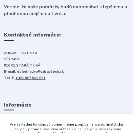
Veríme, že naše pomôcky budú napomáhať k lepšiemu a
plnohodnotnejšiemu životu.
Kontaktné informácie
ZDRAV-TECH. s.r.o.
Súš 2491
916 01 STARÁ TURÁ
E-mail:
objednavky@zdravtech.sk
Tel. č.
+421 907 999 531
Informácie
O nás
Pre základnú funkčnosť, spríjemnenie používania webu, analytické
Obchodné podmienky
účely a v prípade udelenia súhlasu aj na účely cielenia reklamy