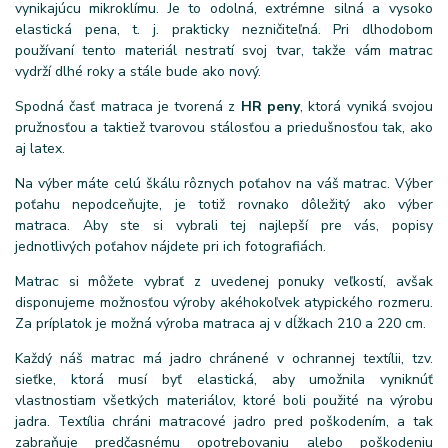
vynikajúcu mikroklímu. Je to odolná, extrémne silná a vysoko
elastická pena, t. j. prakticky nezničiteľná. Pri dlhodobom
používaní tento materiál nestratí svoj tvar, takže vám matrac
vydrží dlhé roky a stále bude ako nový.
Spodná časť matraca je tvorená z
HR peny
, ktorá vyniká svojou
pružnosťou a taktiež tvarovou stálosťou a priedušnosťou tak, ako
aj latex.
Na výber máte celú škálu rôznych poťahov na váš matrac. Výber
poťahu nepodceňujte, je totiž rovnako dôležitý ako výber
matraca. Aby ste si vybrali tej najlepší pre vás, popisy
jednotlivých poťahov nájdete pri ich fotografiách.
Matrac si môžete vybrať z uvedenej ponuky veľkostí, avšak
disponujeme možnosťou výroby akéhokoľvek atypického rozmeru.
Za príplatok je možná výroba matraca aj v dĺžkach 210 a 220 cm.
Každý náš matrac má jadro chránené v ochrannej textílii, tzv.
sieťke, ktorá musí byť elastická, aby umožnila vyniknúť
vlastnostiam všetkých materiálov, ktoré boli použité na výrobu
jadra. Textília chráni matracové jadro pred poškodením, a tak
zabraňuje predčasnému opotrebovaniu alebo poškodeniu