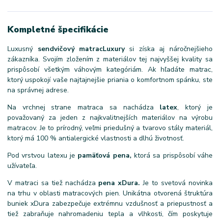
Kompletné špecifikácie
Luxusný
sendvičový matrac
Luxury
si získa aj náročnejšieho
zákazníka. Svojím zložením z materiálov tej najvyššej kvality sa
prispôsobí všetkým váhovým kategóriám. Ak hľadáte matrac,
ktorý uspokojí vaše najtajnejšie priania o komfortnom spánku, ste
na správnej adrese.
Na vrchnej strane matraca sa nachádza
latex
, ktorý je
považovaný za jeden z najkvalitnejších materiálov na výrobu
matracov. Je to prírodný, veľmi priedušný a tvarovo stály materiál,
ktorý má 100 % antialergické vlastnosti a dlhú životnosť.
Pod vrstvou latexu je
pamäťová pena,
ktorá sa prispôsobí váhe
užívateľa.
V matraci sa tiež nachádza
pena xDura.
Je to svetová novinka
na trhu v oblasti matracových pien. Unikátna otvorená štruktúra
buniek xDura zabezpečuje extrémnu vzdušnosť a priepustnosť a
tiež zabraňuje nahromadeniu tepla a vlhkosti, čím poskytuje