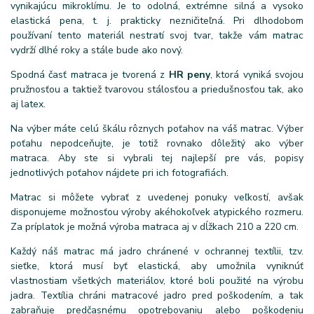
vynikajúcu mikroklímu. Je to odolná, extrémne silná a vysoko
elastická pena, t. j. prakticky nezničiteľná. Pri dlhodobom
používaní tento materiál nestratí svoj tvar, takže vám matrac
vydrží dlhé roky a stále bude ako nový.
Spodná časť matraca je tvorená z
HR peny
, ktorá vyniká svojou
pružnosťou a taktiež tvarovou stálosťou a priedušnosťou tak, ako
aj latex.
Na výber máte celú škálu rôznych poťahov na váš matrac. Výber
poťahu nepodceňujte, je totiž rovnako dôležitý ako výber
matraca. Aby ste si vybrali tej najlepší pre vás, popisy
jednotlivých poťahov nájdete pri ich fotografiách.
Matrac si môžete vybrať z uvedenej ponuky veľkostí, avšak
disponujeme možnosťou výroby akéhokoľvek atypického rozmeru.
Za príplatok je možná výroba matraca aj v dĺžkach 210 a 220 cm.
Každý náš matrac má jadro chránené v ochrannej textílii, tzv.
sieťke, ktorá musí byť elastická, aby umožnila vyniknúť
vlastnostiam všetkých materiálov, ktoré boli použité na výrobu
jadra. Textília chráni matracové jadro pred poškodením, a tak
zabraňuje predčasnému opotrebovaniu alebo poškodeniu