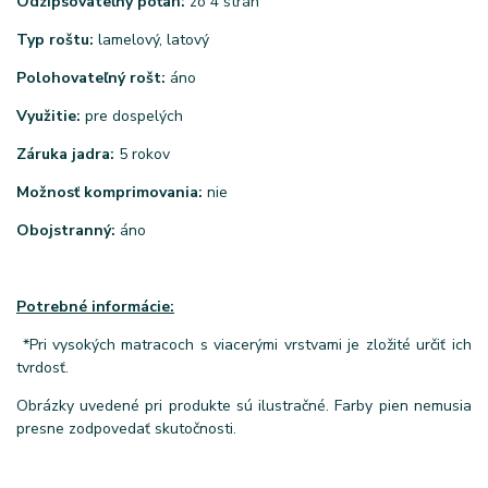
Odzipsovateľný poťah:
zo 4 strán
Typ roštu:
lamelový, latový
Polohovateľný rošt:
áno
Využitie:
pre dospelých
Záruka jadra:
5 rokov
Možnosť komprimovania:
nie
Obojstranný:
áno
Potrebné informácie:
*Pri vysokých matracoch s viacerými vrstvami je zložité určiť ich
tvrdosť.
Obrázky uvedené pri produkte sú ilustračné. Farby pien nemusia
presne zodpovedať skutočnosti.