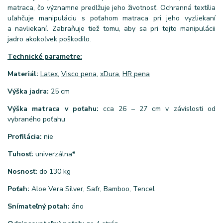
matraca, čo významne predlžuje jeho životnosť. Ochranná textília
uľahčuje manipuláciu s poťahom matraca pri jeho vyzliekaní
a navliekaní. Zabraňuje tiež tomu, aby sa pri tejto manipulácii
jadro akokoľvek poškodilo.
Technické parametre:
Materiál:
Latex
,
Visco pena
,
xDura
,
HR pena
Výška jadra:
25 cm
Výška matraca v poťahu:
cca 26 – 27 cm v závislosti od
vybraného poťahu
Profilácia:
nie
Tuhosť:
univerzálna*
Nosnosť:
do 130 kg
Poťah:
Aloe Vera Silver, Safr, Bamboo, Tencel
Snímateľný poťah:
áno