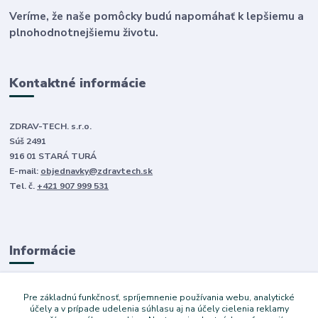
Veríme, že naše pomôcky budú napomáhať k lepšiemu a
plnohodnotnejšiemu životu.
Kontaktné informácie
ZDRAV-TECH. s.r.o.
Súš 2491
916 01 STARÁ TURÁ
E-mail:
objednavky@zdravtech.sk
Tel. č.
+421 907 999 531
Informácie
O nás
Pre základnú funkčnosť, spríjemnenie používania webu, analytické
Obchodné podmienky
účely a v prípade udelenia súhlasu aj na účely cielenia reklamy