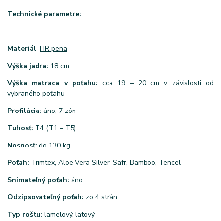
Technické parametre:
Materiál:
HR pena
Výška jadra:
18 cm
Výška matraca v poťahu:
cca 19 – 20 cm v závislosti od
vybraného poťahu
Profilácia:
áno, 7 zón
Tuhosť:
T4 (T1 – T5)
Nosnosť:
do 130 kg
Poťah:
Trimtex, Aloe Vera Silver, Safr, Bamboo, Tencel
Snímateľný poťah:
áno
Odzipsovateľný poťah:
zo 4 strán
Typ roštu:
lamelový, latový