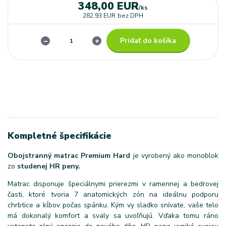
348,00 EUR
/
ks
282,93 EUR
bez DPH
Pridať do košíka
Kompletné špecifikácie
Obojstranný matrac Premium Hard
je vyrobený ako monoblok
zo
studenej HR peny.
Matrac disponuje špeciálnymi prierezmi v ramennej a bedrovej
časti, ktoré tvoria 7 anatomických zón na ideálnu podporu
chrbtice a kĺbov počas spánku. Kým vy sladko snívate, vaše telo
má dokonalý komfort a svaly sa uvoľňujú. Vďaka tomu ráno