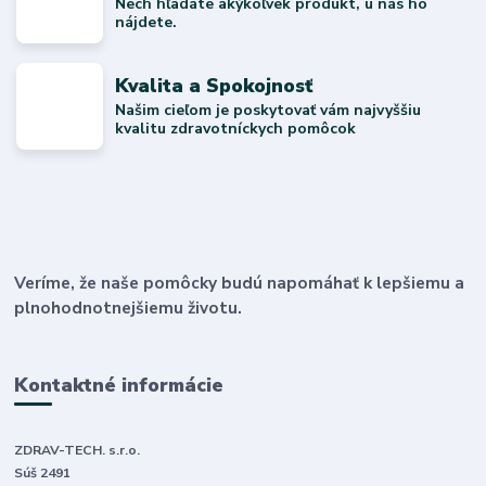
Nech hľadáte akýkoľvek produkt, u nás ho
nájdete.
Kvalita a Spokojnosť
Našim cieľom je poskytovať vám najvyššiu
kvalitu zdravotníckych pomôcok
Veríme, že naše pomôcky budú napomáhať k lepšiemu a
plnohodnotnejšiemu životu.
Kontaktné informácie
ZDRAV-TECH. s.r.o.
Súš 2491