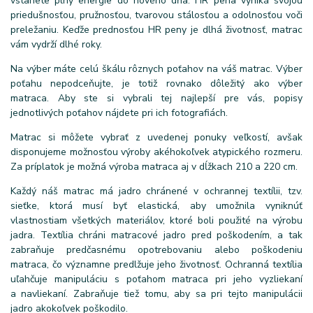
vstanete plný energie do nového dňa. HR pena vyniká svojou
priedušnosťou, pružnosťou, tvarovou stálosťou a odolnosťou voči
preležaniu. Keďže prednosťou HR peny je dlhá životnosť, matrac
vám vydrží dlhé roky.
Na výber máte celú škálu rôznych poťahov na váš matrac. Výber
poťahu nepodceňujte, je totiž rovnako dôležitý ako výber
matraca. Aby ste si vybrali tej najlepší pre vás, popisy
jednotlivých poťahov nájdete pri ich fotografiách.
Matrac si môžete vybrať z uvedenej ponuky veľkostí, avšak
disponujeme možnosťou výroby akéhokoľvek atypického rozmeru.
Za príplatok je možná výroba matraca aj v dĺžkach 210 a 220 cm.
Každý náš matrac má jadro chránené v ochrannej textílii, tzv.
sieťke, ktorá musí byť elastická, aby umožnila vyniknúť
vlastnostiam všetkých materiálov, ktoré boli použité na výrobu
jadra. Textília chráni matracové jadro pred poškodením, a tak
zabraňuje predčasnému opotrebovaniu alebo poškodeniu
matraca, čo významne predlžuje jeho životnosť. Ochranná textília
uľahčuje manipuláciu s poťahom matraca pri jeho vyzliekaní
a navliekaní. Zabraňuje tiež tomu, aby sa pri tejto manipulácii
jadro akokoľvek poškodilo.