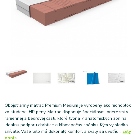
Obojstranný matrac Premium Medium je vyrobený ako monoblok
zo studenej HR peny. Matrac disponuje špeciálnymi prierezmi v
ramennej a bedrovej časti, ktoré tvoria 7 anatomických zón na
ideálnu podporu chrbtice a kĺbov počas spánku. Kým vy sladko
snívate, Vaše telo má dokonalý komfort a svaly sa uvoľňu...
celý
popis