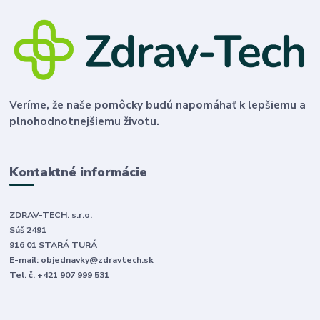
Veríme, že naše pomôcky budú napomáhať k lepšiemu a
plnohodnotnejšiemu životu.
Kontaktné informácie
ZDRAV-TECH. s.r.o.
Súš 2491
916 01 STARÁ TURÁ
E-mail:
objednavky@zdravtech.sk
Tel. č.
+421 907 999 531