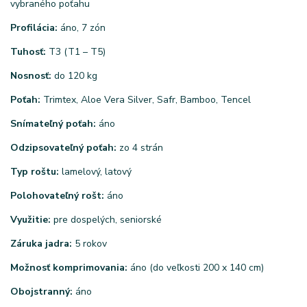
vybraného poťahu
Profilácia:
áno, 7 zón
Tuhosť:
T3 (T1 – T5)
Nosnosť:
do 120 kg
Poťah:
Trimtex, Aloe Vera Silver, Safr, Bamboo, Tencel
Snímateľný poťah:
áno
Odzipsovateľný poťah:
zo 4 strán
Typ roštu:
lamelový, latový
Polohovateľný rošt:
áno
Využitie:
pre dospelých, seniorské
Záruka jadra:
5 rokov
Možnosť komprimovania:
áno (do veľkosti 200 x 140 cm)
Obojstranný:
áno