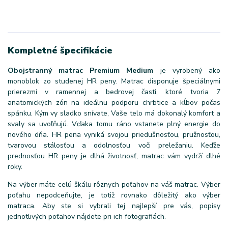
Kompletné špecifikácie
Obojstranný matrac Premium Medium
je vyrobený ako
monoblok zo studenej HR peny. Matrac disponuje špeciálnymi
prierezmi v ramennej a bedrovej časti, ktoré tvoria 7
anatomických zón na ideálnu podporu chrbtice a kĺbov počas
spánku. Kým vy sladko snívate, Vaše telo má dokonalý komfort a
svaly sa uvoľňujú. Vďaka tomu ráno vstanete plný energie do
nového dňa. HR pena vyniká svojou priedušnosťou, pružnosťou,
tvarovou stálosťou a odolnosťou voči preležaniu. Keďže
prednosťou HR peny je dlhá životnosť, matrac vám vydrží dlhé
roky.
Na výber máte celú škálu rôznych poťahov na váš matrac. Výber
poťahu nepodceňujte, je totiž rovnako dôležitý ako výber
matraca. Aby ste si vybrali tej najlepší pre vás, popisy
jednotlivých poťahov nájdete pri ich fotografiách.