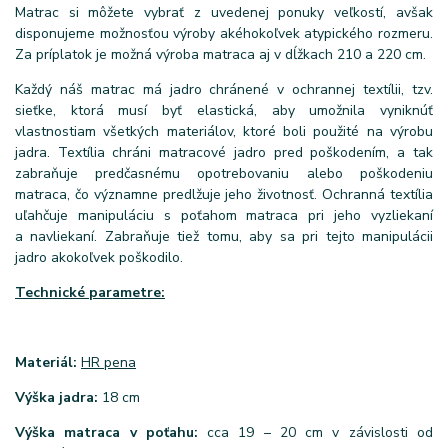
Matrac si môžete vybrať z uvedenej ponuky veľkostí, avšak
disponujeme možnosťou výroby akéhokoľvek atypického rozmeru.
Za príplatok je možná výroba matraca aj v dĺžkach 210 a 220 cm.
Každý náš matrac má jadro chránené v ochrannej textílii, tzv.
sieťke, ktorá musí byť elastická, aby umožnila vyniknúť
vlastnostiam všetkých materiálov, ktoré boli použité na výrobu
jadra. Textília chráni matracové jadro pred poškodením, a tak
zabraňuje predčasnému opotrebovaniu alebo poškodeniu
matraca, čo významne predlžuje jeho životnosť. Ochranná textília
uľahčuje manipuláciu s poťahom matraca pri jeho vyzliekaní
a navliekaní. Zabraňuje tiež tomu, aby sa pri tejto manipulácii
jadro akokoľvek poškodilo.
Technické parametre:
Materiál:
HR pena
Výška jadra:
18 cm
Výška matraca v poťahu:
cca 19 – 20 cm v závislosti od