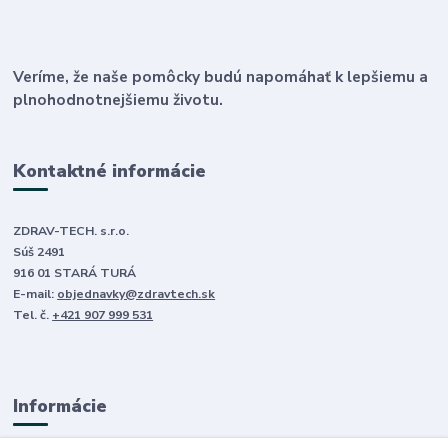
Veríme, že naše pomôcky budú napomáhať k lepšiemu a
plnohodnotnejšiemu životu.
Kontaktné informácie
ZDRAV-TECH. s.r.o.
Súš 2491
916 01 STARÁ TURÁ
E-mail:
objednavky@zdravtech.sk
Tel. č.
+421 907 999 531
Informácie