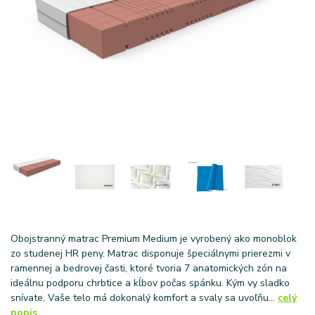
Obojstranný matrac Premium Medium je vyrobený ako monoblok
zo studenej HR peny. Matrac disponuje špeciálnymi prierezmi v
ramennej a bedrovej časti, ktoré tvoria 7 anatomických zón na
ideálnu podporu chrbtice a kĺbov počas spánku. Kým vy sladko
snívate, Vaše telo má dokonalý komfort a svaly sa uvoľňu...
celý
popis