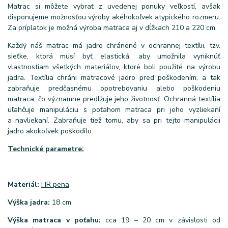
Matrac si môžete vybrať z uvedenej ponuky veľkostí, avšak
disponujeme možnosťou výroby akéhokoľvek atypického rozmeru.
Za príplatok je možná výroba matraca aj v dĺžkach 210 a 220 cm.
Každý náš matrac má jadro chránené v ochrannej textílii, tzv.
sieťke, ktorá musí byť elastická, aby umožnila vyniknúť
vlastnostiam všetkých materiálov, ktoré boli použité na výrobu
jadra. Textília chráni matracové jadro pred poškodením, a tak
zabraňuje predčasnému opotrebovaniu alebo poškodeniu
matraca, čo významne predlžuje jeho životnosť. Ochranná textília
uľahčuje manipuláciu s poťahom matraca pri jeho vyzliekaní
a navliekaní. Zabraňuje tiež tomu, aby sa pri tejto manipulácii
jadro akokoľvek poškodilo.
Technické parametre:
Materiál:
HR pena
Výška jadra:
18 cm
Výška matraca v poťahu:
cca 19 – 20 cm v závislosti od