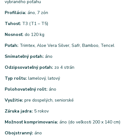
vybraného poťahu
Profilácia:
áno, 7 zón
Tuhosť:
T3 (T1 – T5)
Nosnosť:
do 120 kg
Poťah:
Trimtex, Aloe Vera Silver, Safr, Bamboo, Tencel
Snímateľný poťah:
áno
Odzipsovateľný poťah:
zo 4 strán
Typ roštu:
lamelový, latový
Polohovateľný rošt:
áno
Využitie:
pre dospelých, seniorské
Záruka jadra:
5 rokov
Možnosť komprimovania:
áno (do veľkosti 200 x 140 cm)
Obojstranný:
áno