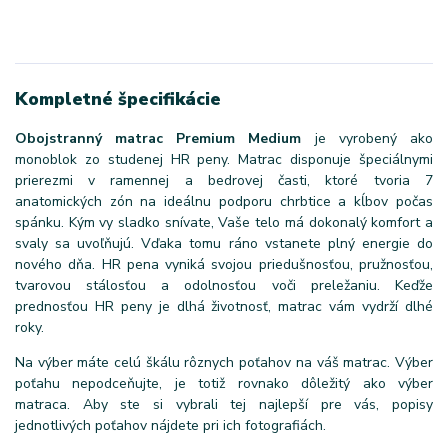
Kompletné špecifikácie
Obojstranný matrac Premium Medium
je vyrobený ako
monoblok zo studenej HR peny. Matrac disponuje špeciálnymi
prierezmi v ramennej a bedrovej časti, ktoré tvoria 7
anatomických zón na ideálnu podporu chrbtice a kĺbov počas
spánku. Kým vy sladko snívate, Vaše telo má dokonalý komfort a
svaly sa uvoľňujú. Vďaka tomu ráno vstanete plný energie do
nového dňa. HR pena vyniká svojou priedušnosťou, pružnosťou,
tvarovou stálosťou a odolnosťou voči preležaniu. Keďže
prednosťou HR peny je dlhá životnosť, matrac vám vydrží dlhé
roky.
Na výber máte celú škálu rôznych poťahov na váš matrac. Výber
poťahu nepodceňujte, je totiž rovnako dôležitý ako výber
matraca. Aby ste si vybrali tej najlepší pre vás, popisy
jednotlivých poťahov nájdete pri ich fotografiách.