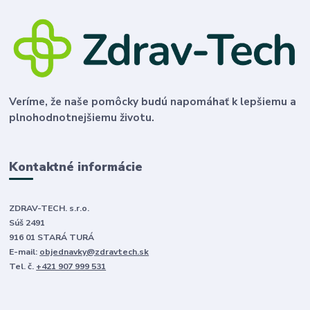
Veríme, že naše pomôcky budú napomáhať k lepšiemu a
plnohodnotnejšiemu životu.
Kontaktné informácie
ZDRAV-TECH. s.r.o.
Súš 2491
916 01 STARÁ TURÁ
E-mail:
objednavky@zdravtech.sk
Tel. č.
+421 907 999 531