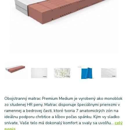
Obojstranný matrac Premium Medium je vyrobený ako monoblok
zo studenej HR peny. Matrac disponuje špeciálnymi prierezmi v
ramennej a bedrovej časti, ktoré tvoria 7 anatomických zón na
ideálnu podporu chrbtice a kĺbov počas spánku. Kým vy sladko
snívate, Vaše telo má dokonalý komfort a svaly sa uvoľňu...
celý
popis