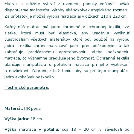
Matrac si môžete vybrať z uvedenej ponuky veľkostí, avšak
disponujeme možnosťou výroby akéhokoľvek atypického rozmeru.
Za príplatok je možná výroba matraca aj v dĺžkach 210 a 220 cm.
Každý náš matrac má jadro chránené v ochrannej textílii, tzv.
sieťke, ktorá musí byť elastická, aby umožnila vyniknúť
vlastnostiam všetkých materiálov, ktoré boli použité na výrobu
jadra. Textília chráni matracové jadro pred poškodením, a tak
zabraňuje predčasnému opotrebovaniu alebo poškodeniu
matraca, čo významne predlžuje jeho životnosť. Ochranná textília
uľahčuje manipuláciu s poťahom matraca pri jeho vyzliekaní
a navliekaní. Zabraňuje tiež tomu, aby sa pri tejto manipulácii
jadro akokoľvek poškodilo.
Technické parametre:
Materiál:
HR pena
Výška jadra:
18 cm
Výška matraca v poťahu:
cca 19 – 20 cm v závislosti od