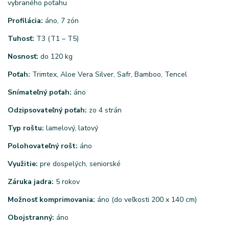
vybraného poťahu
Profilácia:
áno, 7 zón
Tuhosť:
T3 (T1 – T5)
Nosnosť:
do 120 kg
Poťah:
Trimtex, Aloe Vera Silver, Safr, Bamboo, Tencel
Snímateľný poťah:
áno
Odzipsovateľný poťah:
zo 4 strán
Typ roštu:
lamelový, latový
Polohovateľný rošt:
áno
Využitie:
pre dospelých, seniorské
Záruka jadra:
5 rokov
Možnosť komprimovania:
áno (do veľkosti 200 x 140 cm)
Obojstranný:
áno