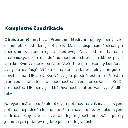
Kompletné špecifikácie
Obojstranný matrac Premium Medium
je vyrobený ako
monoblok zo studenej HR peny. Matrac disponuje špeciálnymi
prierezmi v ramennej a bedrovej časti, ktoré tvoria 7
anatomických zón na ideálnu podporu chrbtice a kĺbov počas
spánku. Kým vy sladko snívate, Vaše telo má dokonalý komfort a
svaly sa uvoľňujú. Vďaka tomu ráno vstanete plný energie do
nového dňa. HR pena vyniká svojou priedušnosťou, pružnosťou,
tvarovou stálosťou a odolnosťou voči preležaniu. Keďže
prednosťou HR peny je dlhá životnosť, matrac vám vydrží dlhé
roky.
Na výber máte celú škálu rôznych poťahov na váš matrac. Výber
poťahu nepodceňujte, je totiž rovnako dôležitý ako výber
matraca. Aby ste si vybrali tej najlepší pre vás, popisy
jednotlivých poťahov nájdete pri ich fotografiách.