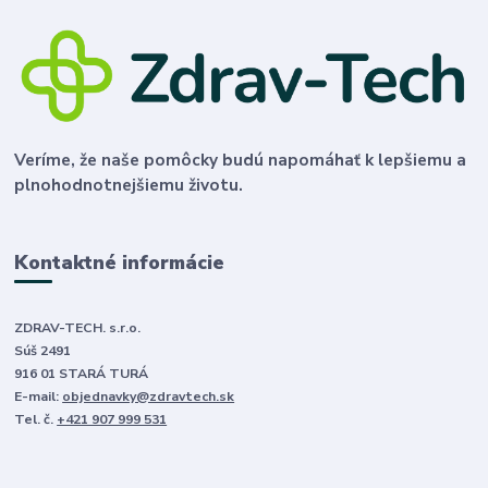
Veríme, že naše pomôcky budú napomáhať k lepšiemu a
plnohodnotnejšiemu životu.
Kontaktné informácie
ZDRAV-TECH. s.r.o.
Súš 2491
916 01 STARÁ TURÁ
E-mail:
objednavky@zdravtech.sk
Tel. č.
+421 907 999 531