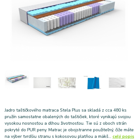
Jadro taštičkového matraca Stela Plus sa skladá z cca 480 ks
pružín samostatne obalených do taštičiek, ktoré vynikajú svojou
vysokou nosnosťou a dlhou životnosťou. Tie sú z oboch strán
pokryté do PUR peny. Matrac je obojstranne použiteľný, čiže máte
na výber tvrdšiu stranu s kokosovou platňou a mäkš...
celý popis