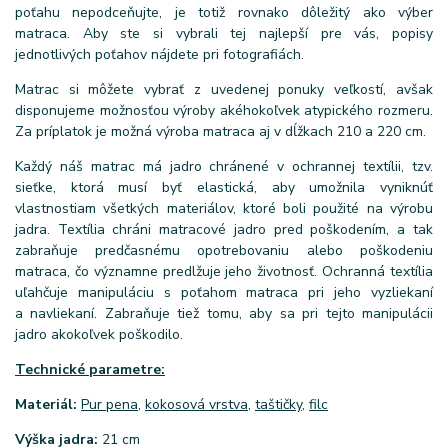
poťahu nepodceňujte, je totiž rovnako dôležitý ako výber
matraca. Aby ste si vybrali tej najlepší pre vás, popisy
jednotlivých poťahov nájdete pri fotografiách.
Matrac si môžete vybrať z uvedenej ponuky veľkostí, avšak
disponujeme možnosťou výroby akéhokoľvek atypického rozmeru.
Za príplatok je možná výroba matraca aj v dĺžkach 210 a 220 cm.
Každý náš matrac má jadro chránené v ochrannej textílii, tzv.
sieťke, ktorá musí byť elastická, aby umožnila vyniknúť
vlastnostiam všetkých materiálov, ktoré boli použité na výrobu
jadra. Textília chráni matracové jadro pred poškodením, a tak
zabraňuje predčasnému opotrebovaniu alebo poškodeniu
matraca, čo významne predlžuje jeho životnosť. Ochranná textília
uľahčuje manipuláciu s poťahom matraca pri jeho vyzliekaní
a navliekaní. Zabraňuje tiež tomu, aby sa pri tejto manipulácii
jadro akokoľvek poškodilo.
Technické parametre:
Materiál:
Pur pena
,
kokosová vrstva
,
taštičky
,
filc
Výška jadra:
21 cm