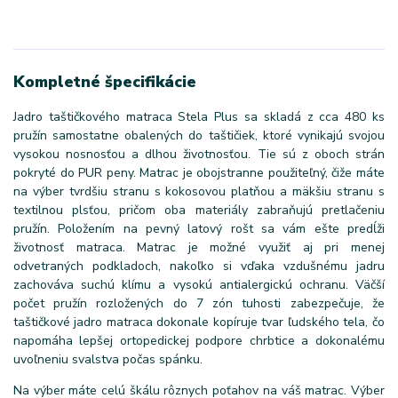
Kompletné špecifikácie
Jadro taštičkového matraca Stela Plus sa skladá z cca 480 ks
pružín samostatne obalených do taštičiek, ktoré vynikajú svojou
vysokou nosnosťou a dlhou životnosťou. Tie sú z oboch strán
pokryté do PUR peny. Matrac je obojstranne použiteľný, čiže máte
na výber tvrdšiu stranu s kokosovou platňou a mäkšiu stranu s
textilnou plsťou, pričom oba materiály zabraňujú pretlačeniu
pružín. Položením na pevný latový rošt sa vám ešte predĺži
životnosť matraca. Matrac je možné využiť aj pri menej
odvetraných podkladoch, nakoľko si vďaka vzdušnému jadru
zachováva suchú klímu a vysokú antialergickú ochranu. Väčší
počet pružín rozložených do 7 zón tuhosti zabezpečuje, že
taštičkové jadro matraca dokonale kopíruje tvar ľudského tela, čo
napomáha lepšej ortopedickej podpore chrbtice a dokonalému
uvoľneniu svalstva počas spánku.
Na výber máte celú škálu rôznych poťahov na váš matrac. Výber