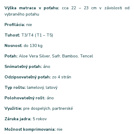
Výška matraca v poťahu:
cca 22 – 23 cm v závislosti od
vybraného poťahu
Profilácia:
nie
Tuhosť:
T3/T4 (T1 – T5)
Nosnosť:
do 130 kg
Poťah:
Aloe Vera Silver, Safr, Bamboo, Tencel
Snímateľný poťah:
áno
Odzipsovateľný poťah:
zo 4 strán
Typ roštu:
lamelový, latový
Polohovateľný rošt:
áno
Využitie:
pre dospelých, partnerské
Záruka jadra:
5 rokov
Možnosť komprimovania:
nie