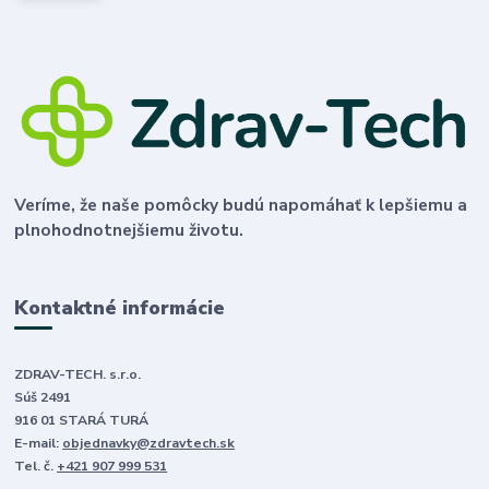
Veríme, že naše pomôcky budú napomáhať k lepšiemu a
plnohodnotnejšiemu životu.
Kontaktné informácie
ZDRAV-TECH. s.r.o.
Súš 2491
916 01 STARÁ TURÁ
E-mail:
objednavky@zdravtech.sk
Tel. č.
+421 907 999 531