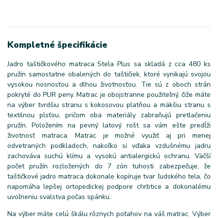
Kompletné špecifikácie
Jadro taštičkového matraca Stela Plus sa skladá z cca 480 ks
pružín samostatne obalených do taštičiek, ktoré vynikajú svojou
vysokou nosnosťou a dlhou životnosťou. Tie sú z oboch strán
pokryté do PUR peny. Matrac je obojstranne použiteľný, čiže máte
na výber tvrdšiu stranu s kokosovou platňou a mäkšiu stranu s
textilnou plsťou, pričom oba materiály zabraňujú pretlačeniu
pružín. Položením na pevný latový rošt sa vám ešte predĺži
životnosť matraca. Matrac je možné využiť aj pri menej
odvetraných podkladoch, nakoľko si vďaka vzdušnému jadru
zachováva suchú klímu a vysokú antialergickú ochranu. Väčší
počet pružín rozložených do 7 zón tuhosti zabezpečuje, že
taštičkové jadro matraca dokonale kopíruje tvar ľudského tela, čo
napomáha lepšej ortopedickej podpore chrbtice a dokonalému
uvoľneniu svalstva počas spánku.
Na výber máte celú škálu rôznych poťahov na váš matrac. Výber