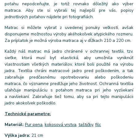
poťahu nepodceňujte, je totiž rovnako dôležitý ako výber
matraca. Aby ste si vybrali tej najlepší pre vás, popisy
jednotlivých poťahov nájdete pri fotografiách.
Matrac si môžete vybrať z uvedenej ponuky veľkostí, avšak
disponujeme možnosťou výroby akéhokoľvek atypického rozmeru.
Za príplatok je možná výroba matraca aj v dĺžkach 210 a 220 cm.
Každý náš matrac má jadro chránené v ochrannej textílii, tzv.
sieťke, ktorá musí byť elastická, aby umožnila vyniknúť
vlastnostiam všetkých materiálov, ktoré boli použité na výrobu
jadra. Textília chráni matracové jadro pred poškodením, a tak
zabraňuje predčasnému opotrebovaniu alebo poškodeniu
matraca, čo významne predlžuje jeho životnosť. Ochranná textília
uľahčuje manipuláciu s poťahom matraca pri jeho vyzliekaní
a navliekaní. Zabraňuje tiež tomu, aby sa pri tejto manipulácii
jadro akokoľvek poškodilo.
Technické parametre:
Materiál:
Pur pena
,
kokosová vrstva
,
taštičky
,
filc
Výška jadra:
21 cm