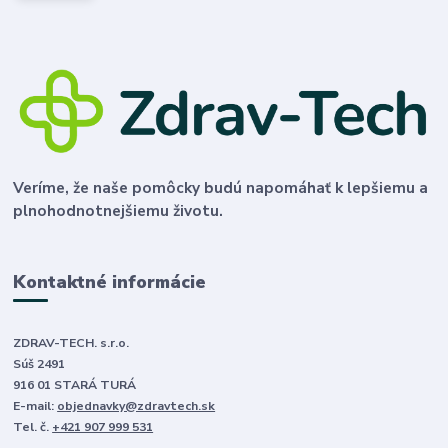
Veríme, že naše pomôcky budú napomáhať k lepšiemu a
plnohodnotnejšiemu životu.
Kontaktné informácie
ZDRAV-TECH. s.r.o.
Súš 2491
916 01 STARÁ TURÁ
E-mail:
objednavky@zdravtech.sk
Tel. č.
+421 907 999 531