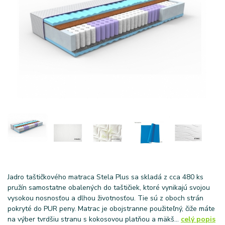
Jadro taštičkového matraca Stela Plus sa skladá z cca 480 ks
pružín samostatne obalených do taštičiek, ktoré vynikajú svojou
vysokou nosnosťou a dlhou životnosťou. Tie sú z oboch strán
pokryté do PUR peny. Matrac je obojstranne použiteľný, čiže máte
na výber tvrdšiu stranu s kokosovou platňou a mäkš...
celý popis