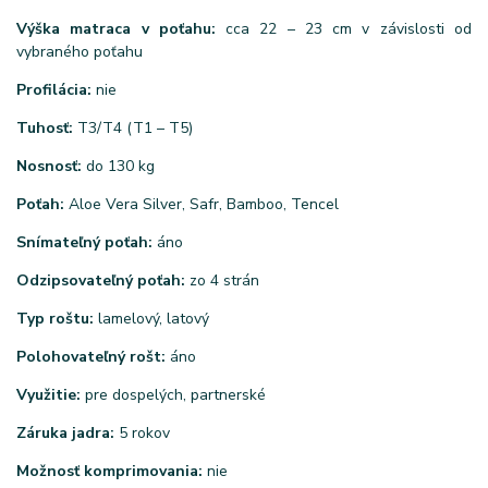
Výška matraca v poťahu:
cca 22 – 23 cm v závislosti od
vybraného poťahu
Profilácia:
nie
Tuhosť:
T3/T4 (T1 – T5)
Nosnosť:
do 130 kg
Poťah:
Aloe Vera Silver, Safr, Bamboo, Tencel
Snímateľný poťah:
áno
Odzipsovateľný poťah:
zo 4 strán
Typ roštu:
lamelový, latový
Polohovateľný rošt:
áno
Využitie:
pre dospelých, partnerské
Záruka jadra:
5 rokov
Možnosť komprimovania:
nie