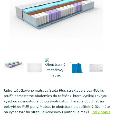
Jadro taštičkového matraca Stela Plus sa skladá z cca 480 ks
pružín samostatne obalených do taštičiek, ktoré vynikajú svojou
vysokou nosnosťou a dlhou životnosťou. Tie sú z oboch strán
pokryté do PUR peny. Matrac je obojstranne použiteľný, čiže máte
na výber tvrdšiu stranu s kokosovou platňou a mäkš...
celý popis