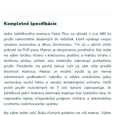
Kompletné špecifikácie
Jadro taštičkového matraca Stela Plus sa skladá z cca 480 ks
pružín samostatne obalených do taštičiek, ktoré vynikajú svojou
vysokou nosnosťou a dlhou životnosťou. Tie sú z oboch strán
pokryté do PUR peny. Matrac je obojstranne použiteľný, čiže máte
na výber tvrdšiu stranu s kokosovou platňou a mäkšiu stranu s
textilnou plsťou, pričom oba materiály zabraňujú pretlačeniu
pružín. Položením na pevný latový rošt sa vám ešte predĺži
životnosť matraca. Matrac je možné využiť aj pri menej
odvetraných podkladoch, nakoľko si vďaka vzdušnému jadru
zachováva suchú klímu a vysokú antialergickú ochranu. Väčší
počet pružín rozložených do 7 zón tuhosti zabezpečuje, že
taštičkové jadro matraca dokonale kopíruje tvar ľudského tela, čo
napomáha lepšej ortopedickej podpore chrbtice a dokonalému
uvoľneniu svalstva počas spánku.
Na výber máte celú škálu rôznych poťahov na váš matrac. Výber