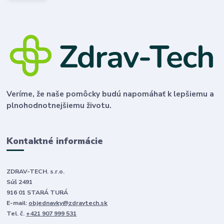
Veríme, že naše pomôcky budú napomáhať k lepšiemu a
plnohodnotnejšiemu životu.
Kontaktné informácie
ZDRAV-TECH. s.r.o.
Súš 2491
916 01 STARÁ TURÁ
E-mail:
objednavky@zdravtech.sk
Tel. č.
+421 907 999 531