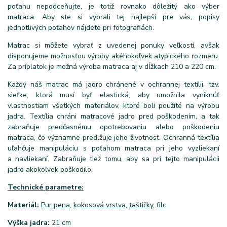
poťahu nepodceňujte, je totiž rovnako dôležitý ako výber
matraca. Aby ste si vybrali tej najlepší pre vás, popisy
jednotlivých poťahov nájdete pri fotografiách.
Matrac si môžete vybrať z uvedenej ponuky veľkostí, avšak
disponujeme možnosťou výroby akéhokoľvek atypického rozmeru.
Za príplatok je možná výroba matraca aj v dĺžkach 210 a 220 cm.
Každý náš matrac má jadro chránené v ochrannej textílii, tzv.
sieťke, ktorá musí byť elastická, aby umožnila vyniknúť
vlastnostiam všetkých materiálov, ktoré boli použité na výrobu
jadra. Textília chráni matracové jadro pred poškodením, a tak
zabraňuje predčasnému opotrebovaniu alebo poškodeniu
matraca, čo významne predlžuje jeho životnosť. Ochranná textília
uľahčuje manipuláciu s poťahom matraca pri jeho vyzliekaní
a navliekaní. Zabraňuje tiež tomu, aby sa pri tejto manipulácii
jadro akokoľvek poškodilo.
Technické parametre:
Materiál:
Pur pena
,
kokosová vrstva
,
taštičky
,
filc
Výška jadra:
21 cm