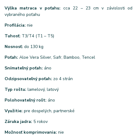
Výška matraca v poťahu:
cca 22 – 23 cm v závislosti od
vybraného poťahu
Profilácia:
nie
Tuhosť:
T3/T4 (T1 – T5)
Nosnosť:
do 130 kg
Poťah:
Aloe Vera Silver, Safr, Bamboo, Tencel
Snímateľný poťah:
áno
Odzipsovateľný poťah:
zo 4 strán
Typ roštu:
lamelový, latový
Polohovateľný rošt:
áno
Využitie:
pre dospelých, partnerské
Záruka jadra:
5 rokov
Možnosť komprimovania:
nie