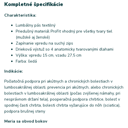
Kompletné špecifikácie
Charakteristika:
Lumbálny pás textilný
Priedušný materiál ProFit vhodný pre všetky tvary tiel
(mužské aj ženské)
Zapínanie vpredu na suchý zips
Drieková výstuž so 4 anatomicky tvarovanými dlahami
Výška: vpredu 15 cm, vzadu 27,5 cm
Farba: šedá
Indikácie:
Počiatočná podpora pri akútnych a chronických bolestiach v
lumbosakrálnej oblasti, prevencia pri akútnych, alebo chronických
bolestiach v lumbosakrálnej oblasti (počas zvýšenej námahy, pri
nesprávnom držaní tela), pooperačná podpora chrbtice, bolesť v
spodnej časti chrbta, bolesti chrbta vyžarujúce do nôh (sciatica),
podpora brušnej steny
Meria sa obvod bokov