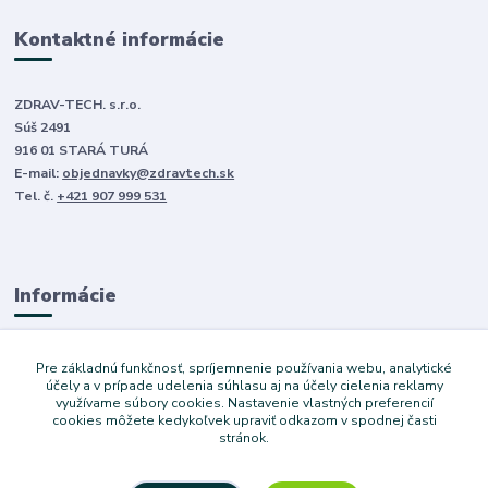
Kontaktné informácie
ZDRAV-TECH. s.r.o.
Súš 2491
916 01 STARÁ TURÁ
E-mail:
objednavky@zdravtech.sk
Tel. č.
+421 907 999 531
Informácie
O nás
Pre základnú funkčnosť, spríjemnenie používania webu, analytické
Obchodné podmienky
účely a v prípade udelenia súhlasu aj na účely cielenia reklamy
využívame súbory cookies. Nastavenie vlastných preferencií
Ochrana súkromia
cookies môžete kedykoľvek upraviť odkazom v spodnej časti
Služby
stránok.