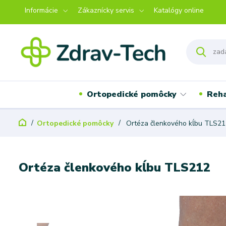
Informácie
Zákaznícky servis
Katalógy online
Ortopedické pomôcky
Reha
Ortopedické pomôcky
Ortéza členkového kĺbu TLS21
Ortéza členkového kĺbu TLS212