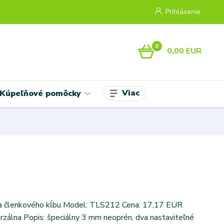
Prihlásenie
0
0,00 EUR
Viac
Kúpeľňové pomôcky
a členkového kĺbu Model: TLS212 Cena: 17,17 EUR
erzálna Popis: špeciálny 3 mm neoprén, dva nastaviteľné