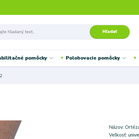
Hľadať
bilitačné pomôcky
Polohovacie pomôcky
2
Názov: Ortéz
Veľkosť: univ