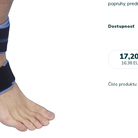
popruhy, pred
Dostupnosť
17,2
16,38 E
Číslo produktu: