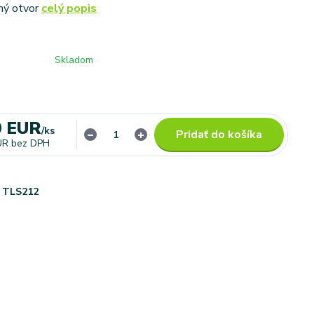
ný otvor
celý popis
Skladom
0 EUR
/
ks
Pridať do košíka
UR
bez DPH
TLS212