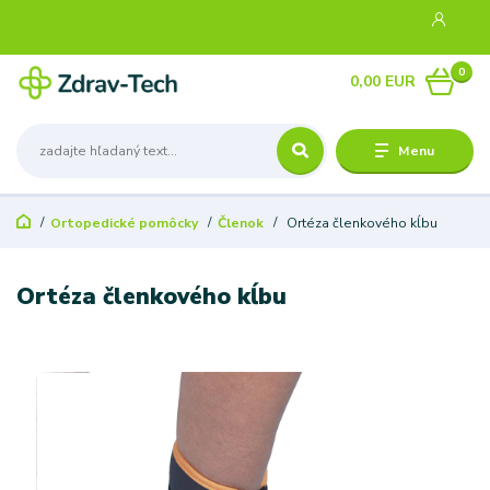
0
0,00 EUR
Menu
Ortopedické pomôcky
Členok
Ortéza členkového kĺbu
Ortéza členkového kĺbu