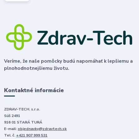
Veríme, že naše pomôcky budú napomáhať k lepšiemu a
plnohodnotnejšiemu životu.
Kontaktné informácie
ZDRAV-TECH. s.r.o.
Súš 2491
916 01 STARÁ TURÁ
E-mail:
objednavky@zdravtech.sk
Tel. č.
+421 907 999 531