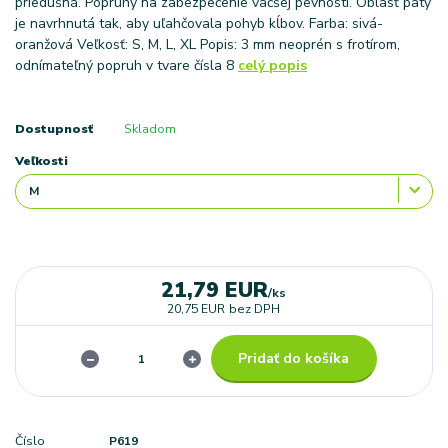
priedušná. Popruhy na zabezpečenie väčšej pevnosti. Oblasť päty
je navrhnutá tak, aby uľahčovala pohyb kĺbov. Farba: sivá-
oranžová Veľkosť: S, M, L, XL Popis: 3 mm neoprén s frotírom,
odnímateľný popruh v tvare čísla 8
celý popis
Dostupnosť
Skladom
Veľkosti
21,79 EUR
/
ks
20,75 EUR
bez DPH
Pridať do košíka
Číslo
P619