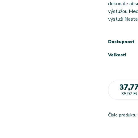
dokonale abso
výstužou Medi
výstuží Nastav
Dostupnosť
Veľkosti
37,7
35,97 E
Číslo produktu: