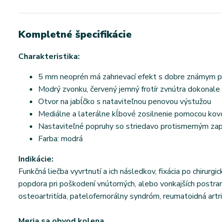
Kompletné špecifikácie
Charakteristika:
5 mm neoprén má zahrievací efekt s dobre známym pr
Modrý zvonku, červený jemný frotír zvnútra dokonale
Otvor na jabĺčko s nataviteľnou penovou výstužou
Mediálne a laterálne kĺbové zosilnenie pomocou kov
Nastaviteľné popruhy so striedavo protismerným za
Farba: modrá
Indikácie:
Funkčná liečba vyvrtnutí a ich následkov, fixácia po chirurgi
popdora pri poškodení vnútorných, alebo vonkajších postran
osteoartritída, patelofemorálny syndróm, reumatoidná artr
Meria sa obvod kolena