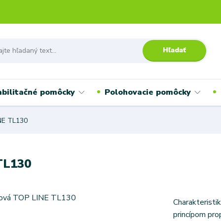
Hľadať
bilitačné pomôcky
Polohovacie pomôcky
NE TL130
TL130
Charakteristi
princípom pro