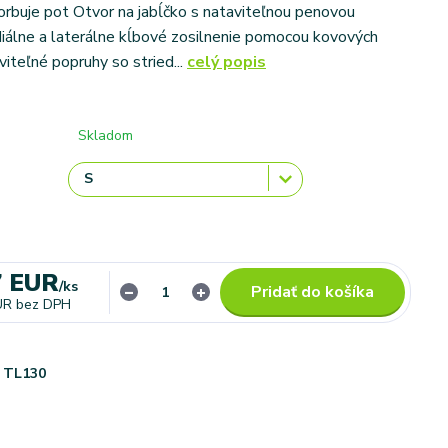
rbuje pot Otvor na jabĺčko s nataviteľnou penovou
álne a laterálne kĺbové zosilnenie pomocou kovových
iteľné popruhy so stried...
celý popis
Skladom
7 EUR
/
ks
Pridať do košíka
UR
bez DPH
TL130