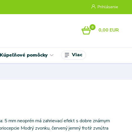
Prihlásenie
0
0,00 EUR
Viac
Kúpeľňové pomôcky
ka: 5 mm neoprén má zahrievací efekt s dobre známym
priocepcie Modrý zvonku, červený jemný frotír zvnútra