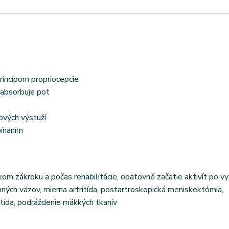
incípom propriocepcie
 absorbuje pot
ových výstuží
pínaním
ckom zákroku a počas rehabilitácie, opätovné začatie aktivít po vy
ných väzov, mierna artritída, postartroskopická meniskektómia,
itída, podráždenie mäkkých tkanív