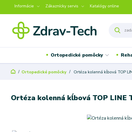
Informácie
Zákaznícky servis
Katalógy online
Ortopedické pomôcky
Reha
Ortopedické pomôcky
Ortéza kolenná kĺbová TOP LI
Ortéza kolenná kĺbová TOP LINE 