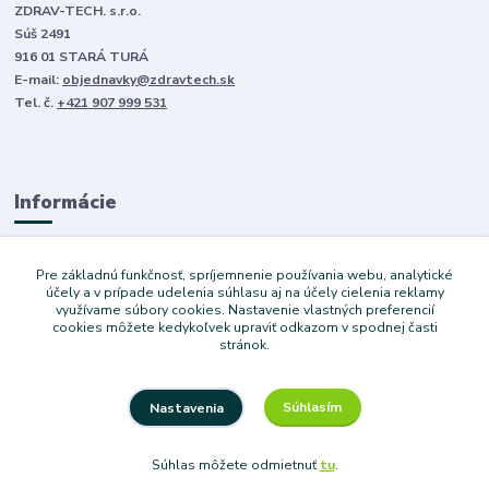
ZDRAV-TECH. s.r.o.
Súš 2491
916 01 STARÁ TURÁ
E-mail:
objednavky@zdravtech.sk
Tel. č.
+421 907 999 531
Informácie
O nás
Pre základnú funkčnosť, spríjemnenie používania webu, analytické
Obchodné podmienky
účely a v prípade udelenia súhlasu aj na účely cielenia reklamy
využívame súbory cookies. Nastavenie vlastných preferencií
Ochrana súkromia
cookies môžete kedykoľvek upraviť odkazom v spodnej časti
Služby
stránok.
Súhlasím
Nastavenia
Copyright © 2024 Dovoz áut. Vytvoril Denis Válek
Súhlas môžete odmietnuť
tu
.
Vytvorené na
Eshop-rychlo.sk