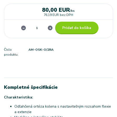
80,00 EUR
/
ks
76,19 EUR
bez DPH
Pridať do košíka
Číslo
AM-OSK-O/2RA
produktu:
Kompletné špecifikácie
Charakteristika:
Odľahčená ortéza kolena s nastaviteľným rozsahom flexie
a extenzie