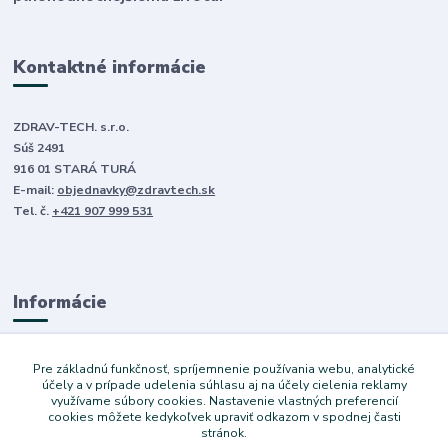
Kontaktné informácie
ZDRAV-TECH. s.r.o.
Súš 2491
916 01 STARÁ TURÁ
E-mail:
objednavky@zdravtech.sk
Tel. č.
+421 907 999 531
Informácie
O nás
Pre základnú funkčnosť, spríjemnenie používania webu, analytické
Obchodné podmienky
účely a v prípade udelenia súhlasu aj na účely cielenia reklamy
využívame súbory cookies. Nastavenie vlastných preferencií
Ochrana súkromia
cookies môžete kedykoľvek upraviť odkazom v spodnej časti
Služby
stránok.