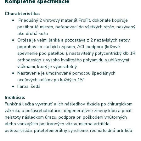
Kompletné špecifikácie
Charakteristika:
Priedušný 2 vrstvový materiál ProFit, dokonale kopíruje
postihnuté miesto, naťahovací do všetkých strán, nazývaný
ako druhá koža
Ortéza je veľmi ľahká a pozostáva z 2 nezávislých setov
popruhov so suchých zipsom, ACL podpora (krížové
spevnenie pod patellou ), nastaviteľný polycentrický kĺb 1R
orthodesign z vysoko kvalitného polyamidu s uhlíkovými
vláknami, ktorý je vyberateľný
Nastavenie je umožnované pomocou špeciálnych
oceľových kolíkov po každých 15°
Farba: šedá
Indikácie:
Funkčná liečba vyvrtnutí a ich následkov, fixácia po chirurgickom
zákroku a počasrehabilitácie, degeneratívne zmeny kĺbu a pocit
neistoty následkom úrazu, podpora pri poškodení vnútorných
alebo vonkajších postranných väzov, mierna artritída,
osteoartritída, patelofemorálny syndrome, reumatoidná artritída