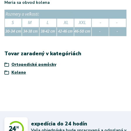
Meria sa obvod kolena
Tovar zaradený v kategóriách
Ortopedické pomôcky
Koleno
expedícia do 24 hodín
Vaša objednávka bude spracovaná a odoslaná v