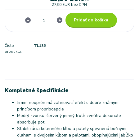
27,90 EUR
bez DPH
Pridať do košíka
Číslo
TL136
produktu:
Kompletné špecifikácie
5 mm neoprén má zahrievací efekt s dobre známym
princípom propriocepcie
Modrý zvonku, červený jemný frotír zvnútra dokonale
absorbuje pot
Stabilizácia kolenného kĺbu a pately spevnená bočnými
dlahami s dvojosím kĺbom a pelotami, obopínajúcimi jabĺčko