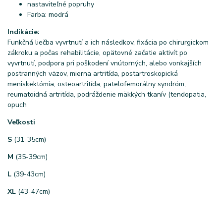
nastaviteľné popruhy
Farba: modrá
Indikácie:
Funkčná liečba vyvrtnutí a ich následkov, fixácia po chirurgickom
zákroku a počas rehabilitácie, opätovné začatie aktivít po
vyvrtnutí, podpora pri poškodení vnútorných, alebo vonkajších
postranných väzov, mierna artritída, postartroskopická
meniskektómia, osteoartritída, patelofemorálny syndróm,
reumatoidná artritída, podráždenie mäkkých tkanív (tendopatia,
opuch
Veľkosti
S
(31-35cm)
M
(35-39cm)
L
(39-43cm)
XL
(43-47cm)