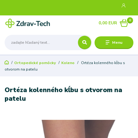
0
0,00 EUR
Menu
Ortopedické pomôcky
Koleno
Ortéza kolenného kĺbu s
otvorom na patelu
Ortéza kolenného kĺbu s otvorom na
patelu