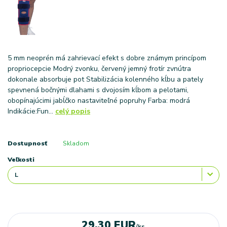
5 mm neoprén má zahrievací efekt s dobre známym princípom
propriocepcie Modrý zvonku, červený jemný frotír zvnútra
dokonale absorbuje pot Stabilizácia kolenného kĺbu a pately
spevnená bočnými dlahami s dvojosím kĺbom a pelotami,
obopínajúcimi jabĺčko nastaviteľné popruhy Farba: modrá
Indikácie:Fun...
celý popis
Dostupnosť
Skladom
Veľkosti
29,30 EUR
/
ks