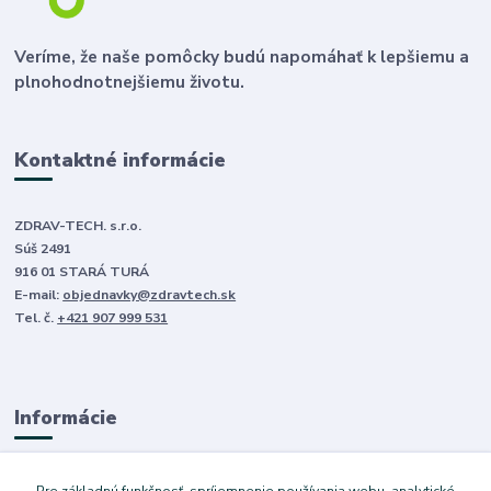
Veríme, že naše pomôcky budú napomáhať k lepšiemu a
plnohodnotnejšiemu životu.
Kontaktné informácie
ZDRAV-TECH. s.r.o.
Súš 2491
916 01 STARÁ TURÁ
E-mail:
objednavky@zdravtech.sk
Tel. č.
+421 907 999 531
Informácie
O nás
Pre základnú funkčnosť, spríjemnenie používania webu, analytické