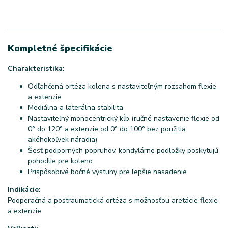
Kompletné špecifikácie
Charakteristika:
Odľahčená ortéza kolena s nastaviteľným rozsahom flexie
a extenzie
Mediálna a laterálna stabilita
Nastaviteľný monocentrický kĺb (ručné nastavenie flexie od
0° do 120° a extenzie od 0° do 100° bez použitia
akéhokoľvek náradia)
Šesť podporných popruhov, kondylárne podložky poskytujú
pohodlie pre koleno
Prispôsobivé bočné výstuhy pre lepšie nasadenie
Indikácie:
Pooperačná a postraumatická ortéza s možnosťou aretácie flexie
a extenzie