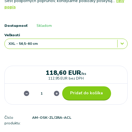
Šesť podporných popruhov, kondylárne podložky poskytuj...
celý
popis
Dostupnosť
Skladom
Veľkosti
118,60 EUR
/
ks
112,95 EUR
bez DPH
Pridať do košíka
Číslo
AM-OSK-ZL/2RA-ACL
produktu: