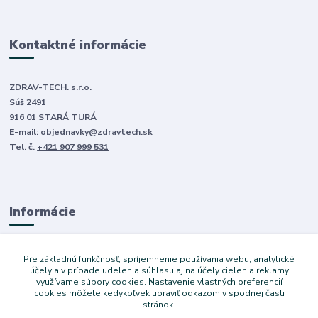
Kontaktné informácie
ZDRAV-TECH. s.r.o.
Súš 2491
916 01 STARÁ TURÁ
E-mail:
objednavky@zdravtech.sk
Tel. č.
+421 907 999 531
Informácie
O nás
Pre základnú funkčnosť, spríjemnenie používania webu, analytické
Obchodné podmienky
účely a v prípade udelenia súhlasu aj na účely cielenia reklamy
využívame súbory cookies. Nastavenie vlastných preferencií
Ochrana súkromia
cookies môžete kedykoľvek upraviť odkazom v spodnej časti
Služby
stránok.