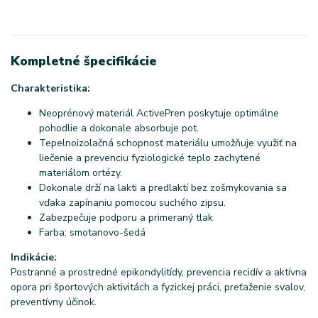
Kompletné špecifikácie
Charakteristika:
Neoprénový materiál ActivePren poskytuje optimálne
pohodlie a dokonale absorbuje pot.
Tepelnoizolačná schopnosť materiálu umožňuje využiť na
liečenie a prevenciu fyziologické teplo zachytené
materiálom ortézy.
Dokonale drží na lakti a predlaktí bez zošmykovania sa
vďaka zapínaniu pomocou suchého zipsu.
Zabezpečuje podporu a primeraný tlak
Farba: smotanovo-šedá
Indikácie:
Postranné a prostredné epikondylitídy, prevencia recidív a aktívna
opora pri športových aktivitách a fyzickej práci, preťaženie svalov,
preventívny účinok.