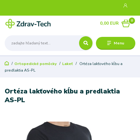
0
0,00 EUR
Menu
Ortopedické pomôcky
Lakeť
Ortéza lakťového kĺbu a
predlaktia AS-PL
Ortéza lakťového kĺbu a predlaktia
AS-PL