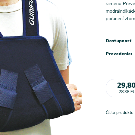
rameno Preved
modráIndikáci
poranení zlome
Dostupnosť
Prevedenie:
29,8
28,38 E
Číslo produktu: