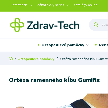
Informácie
Zákaznícky servis
Katalógy online
Ortopedické pomôcky
Reha
Ortopedické pomôcky
Ortéza ramenného kĺbu Gumifi
Ortéza ramenného kĺbu Gumifix