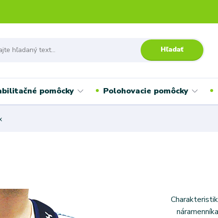
Hľadať
bilitačné pomôcky
Polohovacie pomôcky
x
Charakteristi
náramenníka 