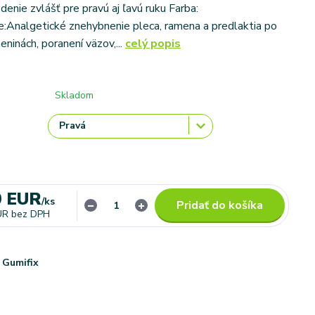
enie zvlášť pre pravú aj ľavú ruku Farba:
e:Analgetické znehybnenie pleca, ramena a predlaktia po
ninách, poranení väzov,...
celý popis
Skladom
0 EUR
/
ks
Pridať do košíka
UR
bez DPH
Gumifix