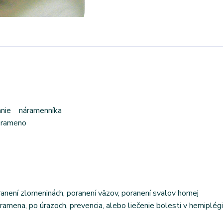
vanie náramenníka
 rameno
anení zlomeninách, poranení väzov, poranení svalov hornej
ramena, po úrazoch, prevencia, alebo liečenie bolesti v hemiplégi