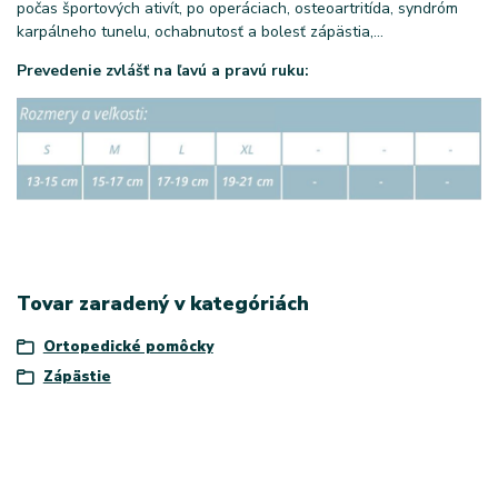
počas športových ativít, po operáciach, osteoartritída, syndróm
karpálneho tunelu, ochabnutosť a bolesť zápästia,...
Prevedenie zvlášť na ľavú a pravú ruku:
Tovar zaradený v kategóriách
Ortopedické pomôcky
Zápästie