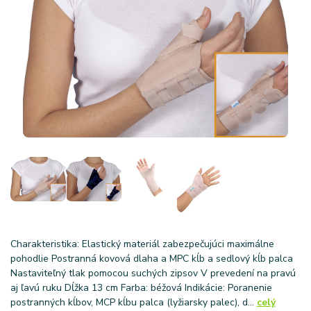
Charakteristika: Elastický materiál zabezpečujúci maximálne
pohodlie Postranná kovová dlaha a MPC kĺb a sedlový kĺb palca
Nastaviteľný tlak pomocou suchých zipsov V prevedení na pravú
aj ľavú ruku Dĺžka 13 cm Farba: béžová Indikácie: Poranenie
postranných kĺbov, MCP kĺbu palca (lyžiarsky palec), d...
celý