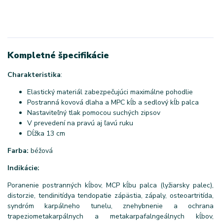
Kompletné špecifikácie
Charakteristika
:
Elastický materiál zabezpečujúci maximálne pohodlie
Postranná kovová dlaha a MPC kĺb a sedlový kĺb palca
Nastaviteľný tlak pomocou suchých zipsov
V prevedení na pravú aj ľavú ruku
Dĺžka 13 cm
Farba:
béžová
Indikácie:
Poranenie postranných kĺbov, MCP kĺbu palca (lyžiarsky palec),
distorzie, tendinitídya tendopatie zápästia, zápaly, osteoartritída,
syndróm karpálneho tunelu, znehybnenie a ochrana
trapeziometakarpálnych a metakarpafalngeálnych kĺbov,