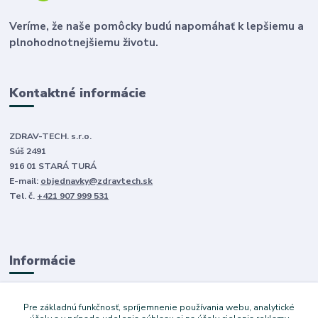
Veríme, že naše pomôcky budú napomáhať k lepšiemu a
plnohodnotnejšiemu životu.
Kontaktné informácie
ZDRAV-TECH. s.r.o.
Súš 2491
916 01 STARÁ TURÁ
E-mail:
objednavky@zdravtech.sk
Tel. č.
+421 907 999 531
Informácie
O nás
Pre základnú funkčnosť, spríjemnenie používania webu, analytické
Obchodné podmienky