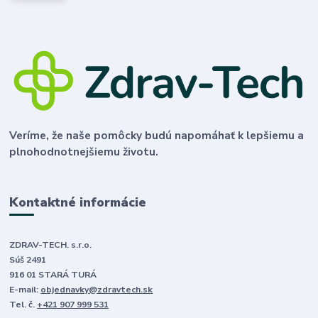
Veríme, že naše pomôcky budú napomáhať k lepšiemu a
plnohodnotnejšiemu životu.
Kontaktné informácie
ZDRAV-TECH. s.r.o.
Súš 2491
916 01 STARÁ TURÁ
E-mail:
objednavky@zdravtech.sk
Tel. č.
+421 907 999 531