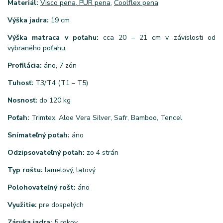
Materiál:
Visco pena, PUR pena,
Coolflex pena
Výška jadra:
19 cm
Výška matraca v poťahu:
cca 20 – 21 cm v závislosti od
vybraného poťahu
Profilácia:
áno, 7 zón
Tuhosť:
T3/T4 (T1 – T5)
Nosnosť:
do 120 kg
Poťah:
Trimtex, Aloe Vera Silver, Safr, Bamboo, Tencel
Snímateľný poťah:
áno
Odzipsovateľný poťah:
zo 4 strán
Typ roštu:
lamelový, latový
Polohovateľný rošt:
áno
Využitie:
pre dospelých
Záruka jadra:
5 rokov