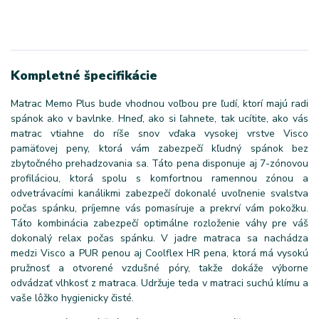
Kompletné špecifikácie
Matrac Memo Plus bude vhodnou voľbou pre ľudí, ktorí majú radi
spánok ako v bavlnke. Hneď, ako si ľahnete, tak ucítite, ako vás
matrac vtiahne do ríše snov vďaka vysokej vrstve Visco
pamäťovej peny, ktorá vám zabezpečí kľudný spánok bez
zbytočného prehadzovania sa. Táto pena disponuje aj 7-zónovou
profiláciou, ktorá spolu s komfortnou ramennou zónou a
odvetrávacími kanálikmi zabezpečí dokonalé uvoľnenie svalstva
počas spánku, príjemne vás pomasíruje a prekrví vám pokožku.
Táto kombinácia zabezpečí optimálne rozloženie váhy pre váš
dokonalý relax počas spánku. V jadre matraca sa nachádza
medzi Visco a PUR penou aj Coolflex HR pena, ktorá má vysokú
pružnosť a otvorené vzdušné póry, takže dokáže výborne
odvádzať vlhkosť z matraca. Udržuje teda v matraci suchú klímu a
vaše lôžko hygienicky čisté.