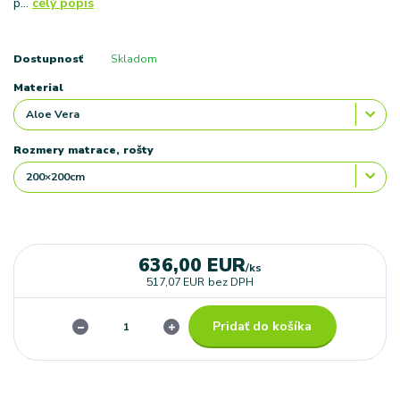
p...
celý popis
Dostupnosť
Skladom
Material
Rozmery matrace, rošty
636,00 EUR
/
ks
517,07 EUR
bez DPH
Pridať do košíka