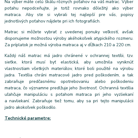
Na výber máte celú škálu rôznych poťahov na váš matrac. Výber
poťahu nepodceňujte, je totiž rovnako dôležitý ako výber
matraca. Aby ste si vybrali tej najlepší pre vás, popisy
jednotlivých poťahov nájdete pri ich fotografiách.
Matrac si môžete vybrať z uvedenej ponuky veľkostí, avšak
disponujeme možnosťou výroby akéhokoľvek atypického rozmeru.
Za príplatok je možná výroba matraca aj v dĺžkach 210 a 220 cm.
Každý náš matrac má jadro chránené v ochrannej textílii, tzv.
sieťke, ktorá musí byť elastická, aby umožnila vyniknúť
vlastnostiam všetkých materiálov, ktoré boli použité na výrobu
jadra. Textília chráni matracové jadro pred poškodením, a tak
zabraňuje predčasnému opotrebovaniu alebo poškodeniu
matraca, čo významne predlžuje jeho životnosť. Ochranná textília
uľahčuje manipuláciu s poťahom matraca pri jeho vyzliekaní
a navliekaní. Zabraňuje tiež tomu, aby sa pri tejto manipulácii
jadro akokoľvek poškodilo.
Technické parametre: