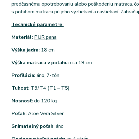
predčasnému opotrebovaniu alebo poškodeniu matraca, čo v
s poťahom matraca pri jeho vyzliekaní a navliekaní. Zabraňuj
Technické parametre:
Materiál:
PUR pena
Výška jadra:
18 cm
Výška matraca v poťahu:
cca 19 cm
Profilácia:
áno, 7-zón
Tuhosť:
T3/T4 (T1 – T5)
Nosnosť:
do 120 kg
Poťah:
Aloe Vera Silver
Snímateľný poťah:
áno
Odzipsovateľný poťah:
zo 4 strán