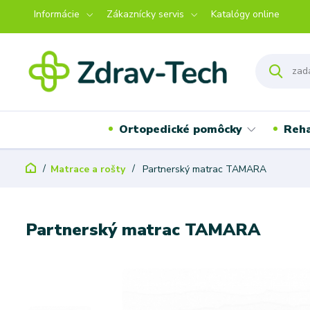
Informácie
Zákaznícky servis
Katalógy online
Ortopedické pomôcky
Reha
Matrace a rošty
Partnerský matrac TAMARA
Partnerský matrac TAMARA