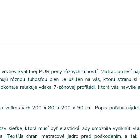
 vrstiev kvalitnej PUR peny rôznych tuhostí. Matrac poteší na
jú rôznou tuhosťou pien. Je už len na vás, ktorú stranu si 
okonale relaxuje vďaka 7-zónovej profilácii, ktorá vás navyše a
vo veľkostiach 200 x 80 a 200 x 90 cm. Popis poťahu nájdet
tzv. sieťke, ktorá musí byť elastická, aby umožnila vyniknúť vl
ra. Textília chráni matracové jadro pred poškodením, a tak 