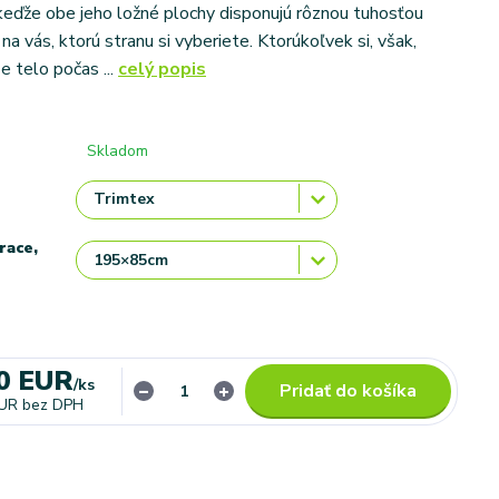
eďže obe jeho ložné plochy disponujú rôznou tuhosťou
n na vás, ktorú stranu si vyberiete. Ktorúkoľvek si, však,
e telo počas ...
celý popis
Skladom
race,
0 EUR
/
ks
Pridať do košíka
EUR
bez DPH