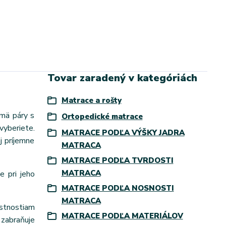
Tovar zaradený v kategóriách
Matrace a rošty
jmä páry s
Ortopedické matrace
vyberiete.
MATRACE PODĽA VÝŠKY JADRA
j príjemne
MATRACA
MATRACE PODĽA TVRDOSTI
MATRACA
e pri jeho
MATRACE PODĽA NOSNOSTI
MATRACA
astnostiam
MATRACE PODĽA MATERIÁLOV
zabraňuje