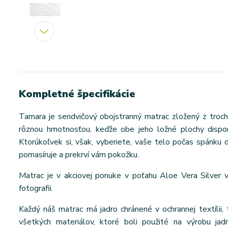
Kompletné špecifikácie
Tamara je sendvičový obojstranný matrac zložený z troch
rôznou hmotnosťou, keďže obe jeho ložné plochy disponu
Ktorúkoľvek si, však, vyberiete, vaše telo počas spánku d
pomasíruje a prekrví vám pokožku.
Matrac je v akciovej ponuke v poťahu Aloe Vera Silver 
fotografii.
Každý náš matrac má jadro chránené v ochrannej textílii, 
všetkých materiálov, ktoré boli použité na výrobu jad