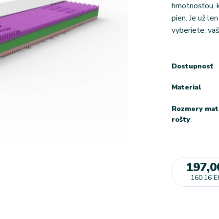
hmotnosťou, k
pien. Je už le
vyberiete, vaš
Dostupnosť
Material
Rozmery mat
rošty
197,0
160,16 