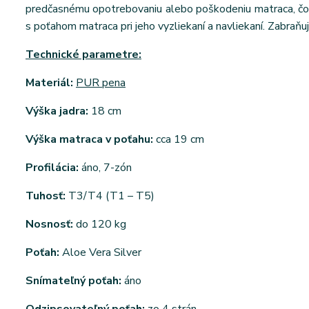
predčasnému opotrebovaniu alebo poškodeniu matraca, čo v
s poťahom matraca pri jeho vyzliekaní a navliekaní. Zabraňuj
Technické parametre:
Materiál:
PUR pena
Výška jadra:
18 cm
Výška matraca v poťahu:
cca 19 cm
Profilácia:
áno, 7-zón
Tuhosť:
T3/T4 (T1 – T5)
Nosnosť:
do 120 kg
Poťah:
Aloe Vera Silver
Snímateľný poťah:
áno
Odzipsovateľný poťah:
zo 4 strán