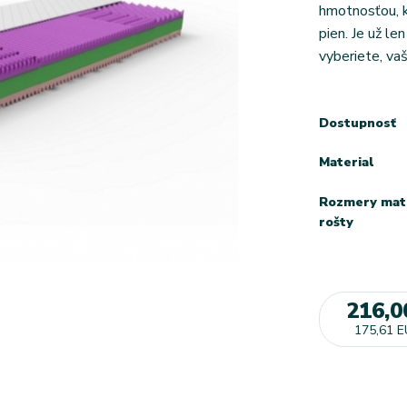
hmotnosťou, k
pien. Je už le
vyberiete, vaš
Dostupnosť
Material
Rozmery mat
rošty
216,0
175,61 