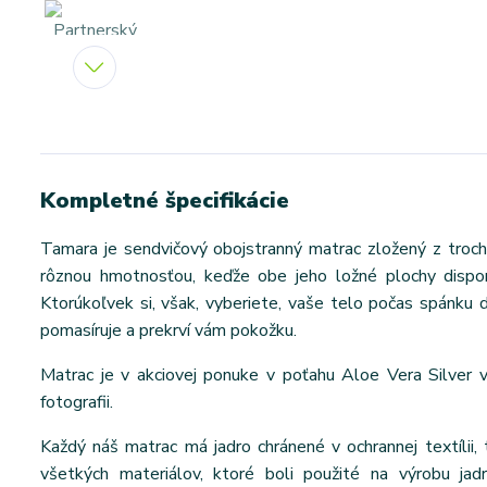
Kompletné špecifikácie
Tamara je sendvičový obojstranný matrac zložený z troch
rôznou hmotnosťou, keďže obe jeho ložné plochy disponu
Ktorúkoľvek si, však, vyberiete, vaše telo počas spánku d
pomasíruje a prekrví vám pokožku.
Matrac je v akciovej ponuke v poťahu Aloe Vera Silver 
fotografii.
Každý náš matrac má jadro chránené v ochrannej textílii, 
všetkých materiálov, ktoré boli použité na výrobu jad