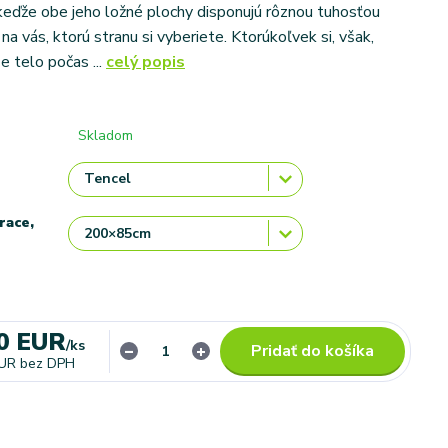
eďže obe jeho ložné plochy disponujú rôznou tuhosťou
n na vás, ktorú stranu si vyberiete. Ktorúkoľvek si, však,
e telo počas ...
celý popis
Skladom
race,
0 EUR
/
ks
Pridať do košíka
EUR
bez DPH