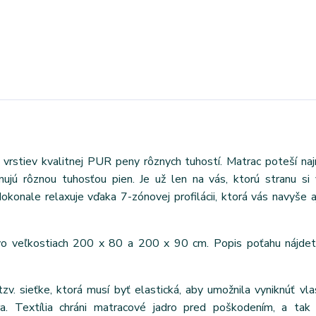
 vrstiev kvalitnej PUR peny rôznych tuhostí. Matrac poteší na
jú rôznou tuhosťou pien. Je už len na vás, ktorú stranu si 
okonale relaxuje vďaka 7-zónovej profilácii, ktorá vás navyše a
vo veľkostiach 200 x 80 a 200 x 90 cm. Popis poťahu nájdet
tzv. sieťke, ktorá musí byť elastická, aby umožnila vyniknúť vl
ra. Textília chráni matracové jadro pred poškodením, a tak 