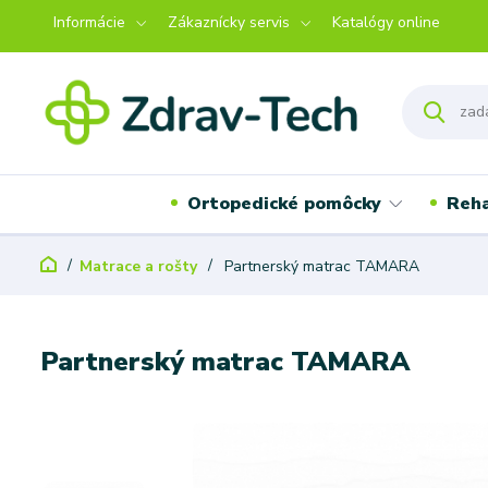
Informácie
Zákaznícky servis
Katalógy online
Ortopedické pomôcky
Reha
Matrace a rošty
Partnerský matrac TAMARA
Partnerský matrac TAMARA