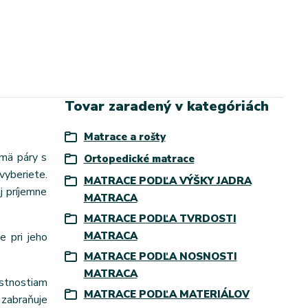
Tovar zaradený v kategóriách
Matrace a rošty
jmä páry s
Ortopedické matrace
vyberiete.
MATRACE PODĽA VÝŠKY JADRA
j príjemne
MATRACA
MATRACE PODĽA TVRDOSTI
MATRACA
e pri jeho
MATRACE PODĽA NOSNOSTI
MATRACA
astnostiam
MATRACE PODĽA MATERIÁLOV
zabraňuje