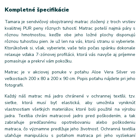
Kompletné špecifikácie
Tamara je sendvičový obojstranný matrac zložený z troch vrstiev
kvalitnej PUR peny rôznych tuhostí. Matrac poteší najmä páry s
rôznou hmotnosťou, keďže obe jeho ložné plochy disponujú
rôznou tuhosťou pien. Je už len na vás, ktorú stranu si vyberiete.
Ktorúkoľvek si, však, vyberiete, vaše telo počas spánku dokonale
relaxuje vďaka 7-zónovej profilácii, ktorá vás navyše aj príjemne
pomasíruje a prekrví vám pokožku.
Matrac je v akciovej ponuke v poťahu Aloe Vera Silver vo
veľkostiach 200 x 80 a 200 x 90 cm. Popis poťahu nájdete pri jeho
fotografii.
Každý náš matrac má jadro chránené v ochrannej textílii, tzv.
sieťke, ktorá musí byť elastická, aby umožnila vyniknúť
vlastnostiam všetkých materiálov, ktoré boli použité na výrobu
jadra. Textília chráni matracové jadro pred poškodením, a tak
zabraňuje predčasnému opotrebovaniu alebo poškodeniu
matraca, čo významne predlžuje jeho životnosť. Ochranná textília
uľahčuje manipuláciu s poťahom matraca pri jeho vyzliekaní