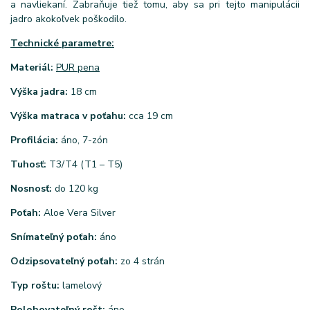
a navliekaní. Zabraňuje tiež tomu, aby sa pri tejto manipulácii
jadro akokoľvek poškodilo.
Technické parametre:
Materiál:
PUR pena
Výška jadra:
18 cm
Výška matraca v poťahu:
cca 19 cm
Profilácia:
áno, 7-zón
Tuhosť:
T3/T4 (T1 – T5)
Nosnosť:
do 120 kg
Poťah:
Aloe Vera Silver
Snímateľný poťah:
áno
Odzipsovateľný poťah:
zo 4 strán
Typ roštu:
lamelový
Polohovateľný rošt:
áno