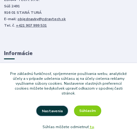
Súš 2491
916 01 STARÁ TURÁ
E-mail:
objednavky@zdravtech.sk
Tel. č.
+421 907 999 531
Informácie
O nás
Pre základnú funkčnosť, spríjemnenie používania webu, analytické
Obchodné podmienky
účely a v prípade udelenia súhlasu aj na účely cielenia reklamy
využívame súbory cookies. Nastavenie vlastných preferencií
Ochrana súkromia
cookies môžete kedykoľvek upraviť odkazom v spodnej časti
Služby
stránok.
Súhlasím
Nastavenia
Copyright © 2024 Dovoz áut. Vytvoril Denis Válek
Súhlas môžete odmietnuť
tu
.
Vytvorené na
Eshop-rychlo.sk