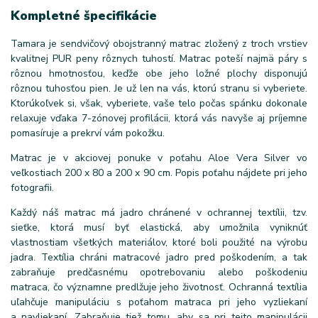
Kompletné špecifikácie
Tamara je sendvičový obojstranný matrac zložený z troch vrstiev
kvalitnej PUR peny rôznych tuhostí. Matrac poteší najmä páry s
rôznou hmotnosťou, keďže obe jeho ložné plochy disponujú
rôznou tuhosťou pien. Je už len na vás, ktorú stranu si vyberiete.
Ktorúkoľvek si, však, vyberiete, vaše telo počas spánku dokonale
relaxuje vďaka 7-zónovej profilácii, ktorá vás navyše aj príjemne
pomasíruje a prekrví vám pokožku.
Matrac je v akciovej ponuke v poťahu Aloe Vera Silver vo
veľkostiach 200 x 80 a 200 x 90 cm. Popis poťahu nájdete pri jeho
fotografii.
Každý náš matrac má jadro chránené v ochrannej textílii, tzv.
sieťke, ktorá musí byť elastická, aby umožnila vyniknúť
vlastnostiam všetkých materiálov, ktoré boli použité na výrobu
jadra. Textília chráni matracové jadro pred poškodením, a tak
zabraňuje predčasnému opotrebovaniu alebo poškodeniu
matraca, čo významne predlžuje jeho životnosť. Ochranná textília
uľahčuje manipuláciu s poťahom matraca pri jeho vyzliekaní
a navliekaní. Zabraňuje tiež tomu, aby sa pri tejto manipulácii