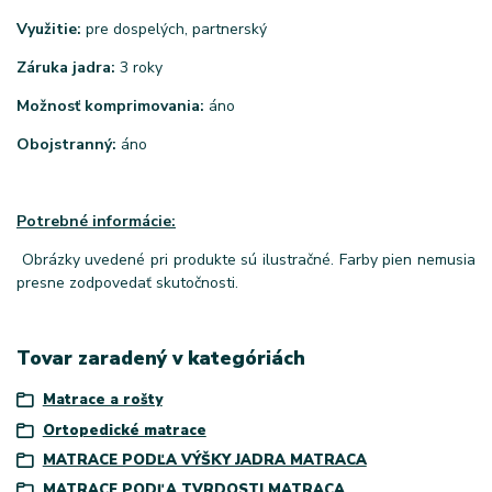
Využitie:
pre dospelých, partnerský
Záruka jadra:
3 roky
Možnosť komprimovania:
áno
Obojstranný:
áno
Potrebné informácie:
Obrázky uvedené pri produkte sú ilustračné. Farby pien nemusia
presne zodpovedať skutočnosti.
Tovar zaradený v kategóriách
Matrace a rošty
Ortopedické matrace
MATRACE PODĽA VÝŠKY JADRA MATRACA
MATRACE PODĽA TVRDOSTI MATRACA