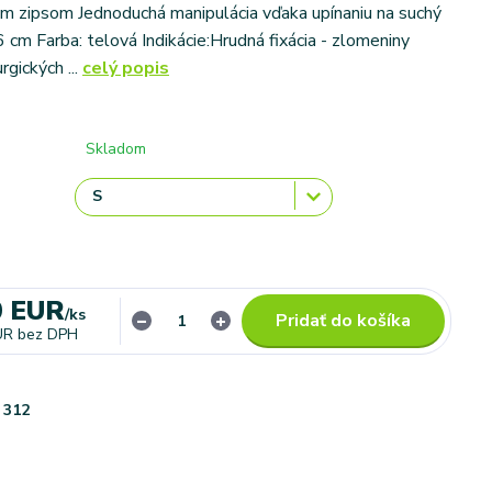
m zipsom Jednoduchá manipulácia vďaka upínaniu na suchý
 cm Farba: telová Indikácie:Hrudná fixácia - zlomeniny
urgických ...
celý popis
Skladom
0 EUR
/
ks
Pridať do košíka
UR
bez DPH
312