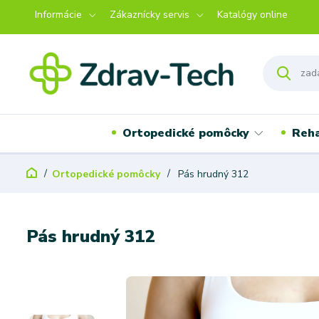
Informácie
Zákaznícky servis
Katalógy online
Ortopedické pomôcky
Reha
Ortopedické pomôcky
Pás hrudný 312
Pás hrudný 312