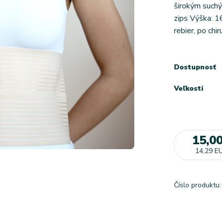
širokým suchý
zips Výška: 16
rebier, po chir
Dostupnosť
Veľkosti
15,0
14,29 E
Číslo produktu: