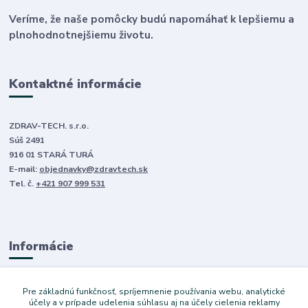
Veríme, že naše pomôcky budú napomáhať k lepšiemu a
plnohodnotnejšiemu životu.
Kontaktné informácie
ZDRAV-TECH. s.r.o.
Súš 2491
916 01 STARÁ TURÁ
E-mail:
objednavky@zdravtech.sk
Tel. č.
+421 907 999 531
Informácie
O nás
Pre základnú funkčnosť, spríjemnenie používania webu, analytické
Obchodné podmienky
účely a v prípade udelenia súhlasu aj na účely cielenia reklamy