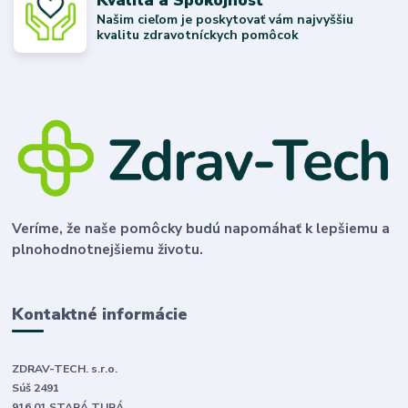
Našim cieľom je poskytovať vám najvyššiu
kvalitu zdravotníckych pomôcok
Veríme, že naše pomôcky budú napomáhať k lepšiemu a
plnohodnotnejšiemu životu.
Kontaktné informácie
ZDRAV-TECH. s.r.o.
Súš 2491
916 01 STARÁ TURÁ