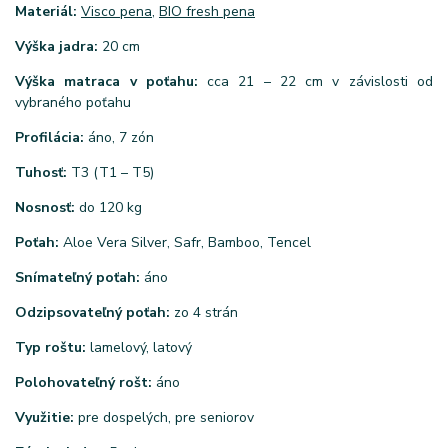
Materiál:
Visco pena
,
BIO fresh pena
Výška jadra:
20 cm
Výška matraca v poťahu:
cca 21 – 22 cm v závislosti od
vybraného poťahu
Profilácia:
áno, 7 zón
Tuhosť:
T3 (T1 – T5)
Nosnosť:
do 120 kg
Poťah:
Aloe Vera Silver, Safr, Bamboo, Tencel
Snímateľný poťah:
áno
Odzipsovateľný poťah:
zo 4 strán
Typ roštu:
lamelový, latový
Polohovateľný rošt:
áno
Využitie:
pre dospelých, pre seniorov