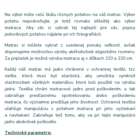
Na výber máte celú škálu rôznych poťahov na váš matrac. Výber
poťahu nepodceňujte, je totiž rovnako dôležitý ako výber
matraca. Aby ste si vybrali tej najlepší pre vás, popisy
jednotlivých poťahov nájdete pri ich fotografiách.
Matrac si môžete vybrať z uvedenej ponuky veľkostí, avšak
disponujeme možnosťou výroby akéhokoľvek atypického rozmeru.
Za príplatok je možná výroba matraca aj v dĺžkach 210 a 220 cm.
Každý náš matrac má jadro chránené v ochrannej textílii, tzv.
sieťke, ktorá musí byť elastická, aby umožnila vyniknúť
vlastnostiam všetkých materiálov, ktoré boli použité na výrobu
jadra. Textília chráni matracové jadro pred poškodením, a tak
zabraňuje predčasnému opotrebovaniu alebo poškodeniu
matraca, čo významne predlžuje jeho životnosť. Ochranná textília
uľahčuje manipuláciu s poťahom matraca pri jeho vyzliekaní
a navliekaní. Zabraňuje tiež tomu, aby sa pri tejto manipulácii
jadro akokoľvek poškodilo.
Technické parametre: