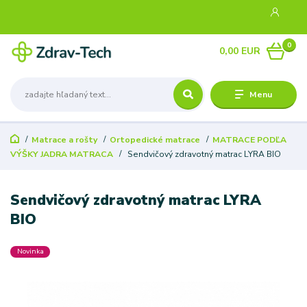
0
0,00 EUR
Menu
Matrace a rošty
Ortopedické matrace
MATRACE PODĽA
VÝŠKY JADRA MATRACA
Sendvičový zdravotný matrac LYRA BIO
Sendvičový zdravotný matrac LYRA
BIO
Novinka