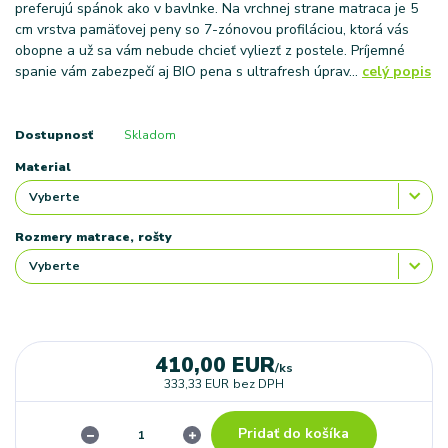
preferujú spánok ako v bavlnke. Na vrchnej strane matraca je 5
cm vrstva pamäťovej peny so 7-zónovou profiláciou, ktorá vás
obopne a už sa vám nebude chcieť vyliezť z postele. Príjemné
spanie vám zabezpečí aj BIO pena s ultrafresh úprav...
celý popis
Dostupnosť
Skladom
Material
Rozmery matrace, rošty
410,00 EUR
/
ks
333,33 EUR
bez DPH
Pridať do košíka