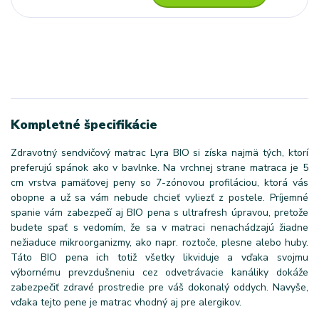
Kompletné špecifikácie
Zdravotný sendvičový matrac Lyra BIO si získa najmä tých, ktorí
preferujú spánok ako v bavlnke. Na vrchnej strane matraca je 5
cm vrstva pamäťovej peny so 7-zónovou profiláciou, ktorá vás
obopne a už sa vám nebude chcieť vyliezť z postele. Príjemné
spanie vám zabezpečí aj BIO pena s ultrafresh úpravou, pretože
budete spať s vedomím, že sa v matraci nenachádzajú žiadne
nežiaduce mikroorganizmy, ako napr. roztoče, plesne alebo huby.
Táto BIO pena ich totiž všetky likviduje a vďaka svojmu
výbornému prevzdušneniu cez odvetrávacie kanáliky dokáže
zabezpečiť zdravé prostredie pre váš dokonalý oddych. Navyše,
vďaka tejto pene je matrac vhodný aj pre alergikov.