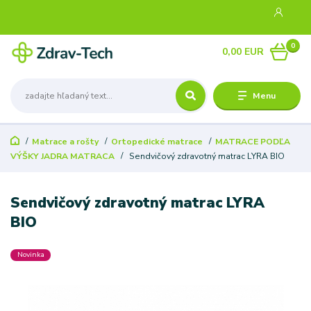
0
0,00 EUR
Menu
Matrace a rošty
Ortopedické matrace
MATRACE PODĽA
VÝŠKY JADRA MATRACA
Sendvičový zdravotný matrac LYRA BIO
Sendvičový zdravotný matrac LYRA
BIO
Novinka