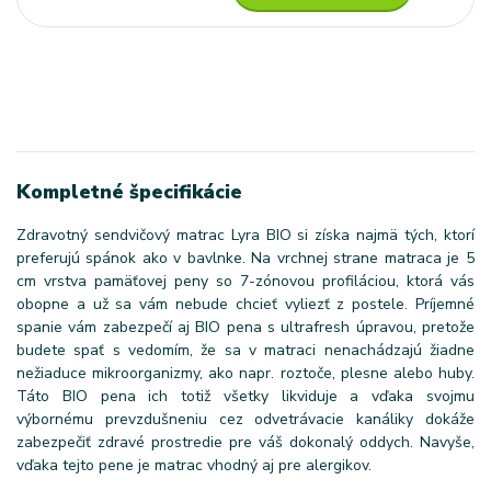
Kompletné špecifikácie
Zdravotný sendvičový matrac Lyra BIO si získa najmä tých, ktorí
preferujú spánok ako v bavlnke. Na vrchnej strane matraca je 5
cm vrstva pamäťovej peny so 7-zónovou profiláciou, ktorá vás
obopne a už sa vám nebude chcieť vyliezť z postele. Príjemné
spanie vám zabezpečí aj BIO pena s ultrafresh úpravou, pretože
budete spať s vedomím, že sa v matraci nenachádzajú žiadne
nežiaduce mikroorganizmy, ako napr. roztoče, plesne alebo huby.
Táto BIO pena ich totiž všetky likviduje a vďaka svojmu
výbornému prevzdušneniu cez odvetrávacie kanáliky dokáže
zabezpečiť zdravé prostredie pre váš dokonalý oddych. Navyše,
vďaka tejto pene je matrac vhodný aj pre alergikov.