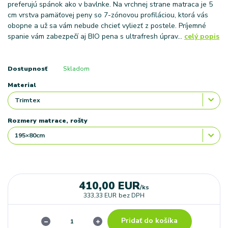
preferujú spánok ako v bavlnke. Na vrchnej strane matraca je 5
cm vrstva pamäťovej peny so 7-zónovou profiláciou, ktorá vás
obopne a už sa vám nebude chcieť vyliezť z postele. Príjemné
spanie vám zabezpečí aj BIO pena s ultrafresh úprav...
celý popis
Dostupnosť
Skladom
Material
Rozmery matrace, rošty
410,00 EUR
/
ks
333,33 EUR
bez DPH
Pridať do košíka