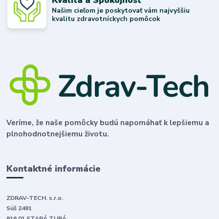
Našim cieľom je poskytovať vám najvyššiu
kvalitu zdravotníckych pomôcok
Veríme, že naše pomôcky budú napomáhať k lepšiemu a
plnohodnotnejšiemu životu.
Kontaktné informácie
ZDRAV-TECH. s.r.o.
Súš 2491
916 01 STARÁ TURÁ