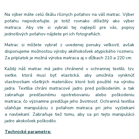
Na výber máte celú škálu rôznych poťahov na váš matrac. Výber
poťahu nepodceňujte, je totiž rovnako dôležitý ako výber
matraca. Aby ste si vybrali tej najlepší pre vás, popisy
jednotlivých poťahov nájdete pri ich fotografiách.
Matrac si môžete vybrať z uvedenej ponuky veľkostí, avšak
disponujeme možnosťou výroby akéhokoľvek atypického rozmeru.
Za príplatok je možná výroba matraca aj v dĺžkach 210 a 220 cm.
Každý náš matrac má jadro chránené v ochrannej textílii, tzv.
sieťke, ktorá musí byť elastická, aby umožnila vyniknúť
vlastnostiam všetkých materiálov, ktoré boli použité na výrobu
jadra. Textília chráni matracové jadro pred poškodením, a tak
zabraňuje predčasnému opotrebovaniu alebo poškodeniu
matraca, čo významne predlžuje jeho životnosť. Ochranná textília
uľahčuje manipuláciu s poťahom matraca pri jeho vyzliekaní
a navliekaní. Zabraňuje tiež tomu, aby sa pri tejto manipulácii
jadro akokoľvek poškodilo.
Technické parametre: