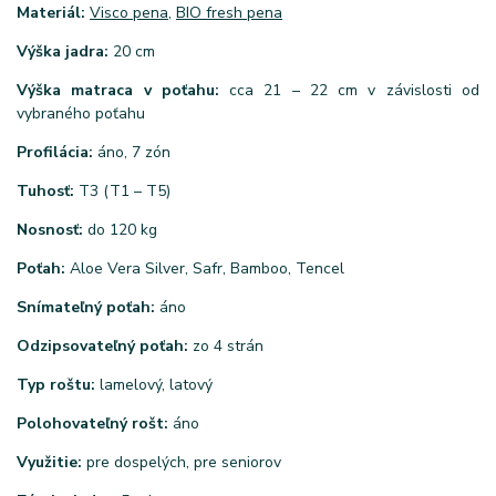
Materiál:
Visco pena
,
BIO fresh pena
Výška jadra:
20 cm
Výška matraca v poťahu:
cca 21 – 22 cm v závislosti od
vybraného poťahu
Profilácia:
áno, 7 zón
Tuhosť:
T3 (T1 – T5)
Nosnosť:
do 120 kg
Poťah:
Aloe Vera Silver, Safr, Bamboo, Tencel
Snímateľný poťah:
áno
Odzipsovateľný poťah:
zo 4 strán
Typ roštu:
lamelový, latový
Polohovateľný rošt:
áno
Využitie:
pre dospelých, pre seniorov