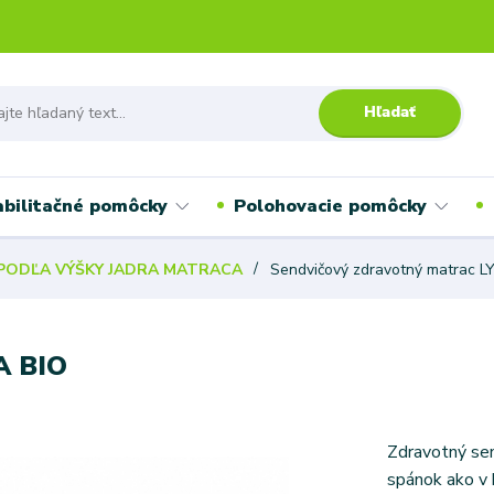
Hľadať
bilitačné pomôcky
Polohovacie pomôcky
PODĽA VÝŠKY JADRA MATRACA
Sendvičový zdravotný matrac L
A BIO
Zdravotný send
spánok ako v 