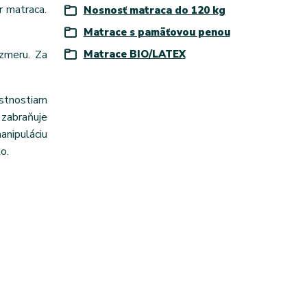
r matraca.
Nosnosť matraca do 120 kg
Matrace s pamäťovou penou
zmeru. Za
Matrace BIO/LATEX
astnostiam
zabraňuje
anipuláciu
o.