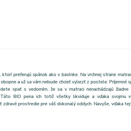
 ktorí preferujú spánok ako v bavlnke. Na vrchnej strane matra
 obopne a už sa vám nebude chcieť vyliezť z postele. Príjemné 
udete spať s vedomím, že sa v matraci nenachádzajú žiadne 
. Táto BIO pena ich totiž všetky likviduje a vďaka svojmu 
ť zdravé prostredie pre váš dokonalý oddych. Navyše, vďaka tej