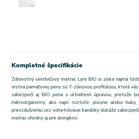
Kompletné špecifikácie
Zdravotný sendvičový matrac Lyra BIO si získa najmä tých,
vrstva pamäťovej peny so 7-zónovou profiláciou, ktorá vás
zabezpečí aj BIO pena s ultrafresh úpravou, pretože b
mikroorganizmy, ako napr. roztoče, plesne alebo huby
prevzdušneniu cez odvetrávacie kanáliky dokáže zabezpeči
matrac vhodný aj pre alergikov.