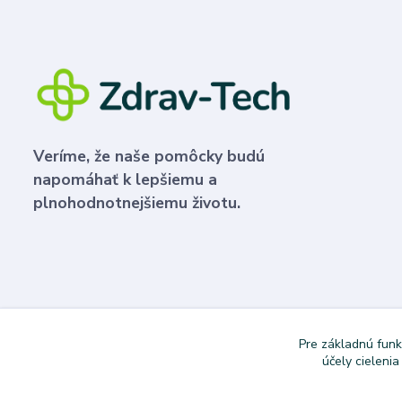
Veríme, že naše pomôcky budú
napomáhať k lepšiemu a
plnohodnotnejšiemu životu.
Pre základnú funk
účely cieleni
Copyright © 2024 Dovoz áut. Vytvoril Denis Válek