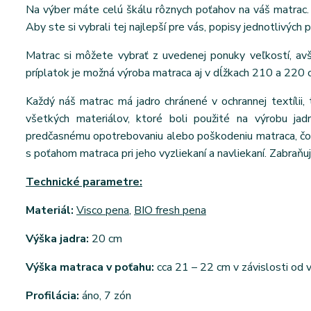
Na výber máte celú škálu rôznych poťahov na váš matrac. 
Aby ste si vybrali tej najlepší pre vás, popisy jednotlivých 
Matrac si môžete vybrať z uvedenej ponuky veľkostí, a
príplatok je možná výroba matraca aj v dĺžkach 210 a 220 
Každý náš matrac má jadro chránené v ochrannej textílii, 
všetkých materiálov, ktoré boli použité na výrobu jad
predčasnému opotrebovaniu alebo poškodeniu matraca, čo v
s poťahom matraca pri jeho vyzliekaní a navliekaní. Zabraňuj
Technické parametre:
Materiál:
Visco pena
,
BIO fresh pena
Výška jadra:
20 cm
Výška matraca v poťahu:
cca 21 – 22 cm v závislosti od
Profilácia:
áno, 7 zón