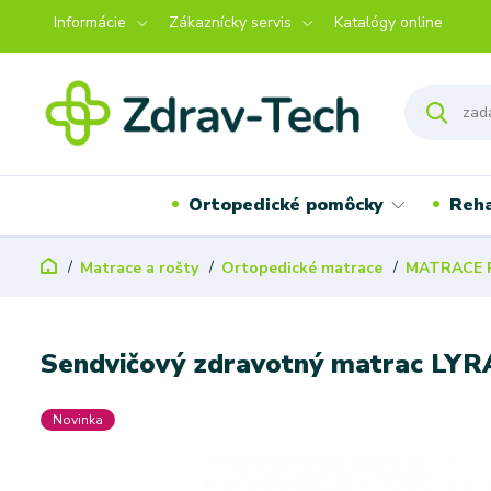
Informácie
Zákaznícky servis
Katalógy online
Ortopedické pomôcky
Reha
Matrace a rošty
Ortopedické matrace
MATRACE 
Sendvičový zdravotný matrac LYR
Novinka