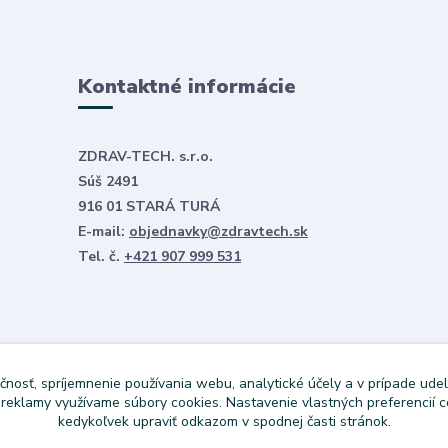
Kontaktné informácie
ZDRAV-TECH. s.r.o.
Súš 2491
916 01 STARÁ TURÁ
E-mail:
objednavky@zdravtech.sk
Tel. č.
+421 907 999 531
čnosť, spríjemnenie používania webu, analytické účely a v prípade udel
a reklamy využívame súbory cookies. Nastavenie vlastných preferencií 
kedykoľvek upraviť odkazom v spodnej časti stránok.