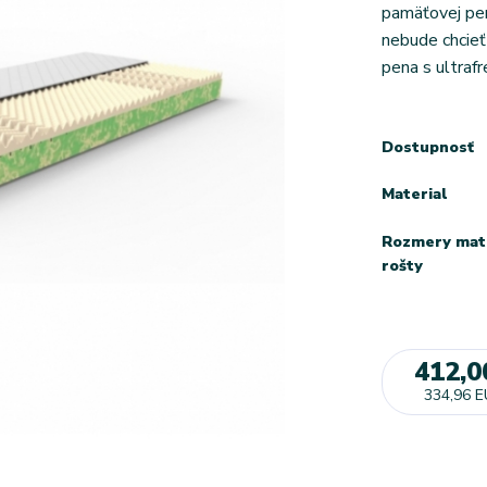
pamäťovej pen
nebude chcieť
pena s ultrafr
Dostupnosť
Material
Rozmery mat
rošty
412,0
334,96 