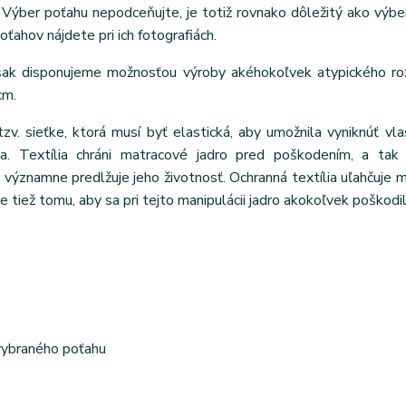
Výber poťahu nepodceňujte, je totiž rovnako dôležitý ako výbe
poťahov nájdete pri ich fotografiách.
však disponujeme možnosťou výroby akéhokoľvek atypického ro
cm.
tzv. sieťke, ktorá musí byť elastická, aby umožnila vyniknúť vl
ra. Textília chráni matracové jadro pred poškodením, a tak 
ýznamne predlžuje jeho životnosť. Ochranná textília uľahčuje m
e tiež tomu, aby sa pri tejto manipulácii jadro akokoľvek poškodil
 vybraného poťahu