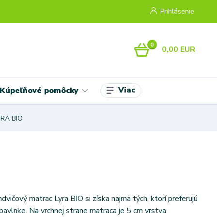
Prihlásenie
0
0,00 EUR
Viac
Kúpeľňové pomôcky
YRA BIO
vičový matrac Lyra BIO si získa najmä tých, ktorí preferujú
bavlnke. Na vrchnej strane matraca je 5 cm vrstva