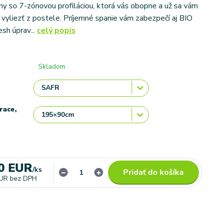
y so 7-zónovou profiláciou, ktorá vás obopne a už sa vám
 vyliezť z postele. Príjemné spanie vám zabezpečí aj BIO
esh úprav...
celý popis
Skladom
race,
0 EUR
/
ks
Pridať do košíka
EUR
bez DPH