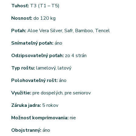
Tuhosť:
T3 (T1 – T5)
Nosnosť:
do 120 kg
Poťah:
Aloe Vera Silver, Safr, Bamboo, Tencel
Snímateľný poťah:
áno
Odzipsovateľný poťah:
zo 4 strán
Typ roštu:
lamelový, latový
Polohovateľný rošt:
áno
Využitie:
pre dospelých, pre seniorov
Záruka jadra:
5 rokov
Možnosť komprimovania:
nie
Obojstranný:
áno