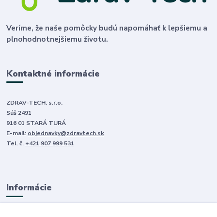
Veríme, že naše pomôcky budú napomáhať k lepšiemu a
plnohodnotnejšiemu životu.
Kontaktné informácie
ZDRAV-TECH. s.r.o.
Súš 2491
916 01 STARÁ TURÁ
E-mail:
objednavky@zdravtech.sk
Tel. č.
+421 907 999 531
Informácie
O nás