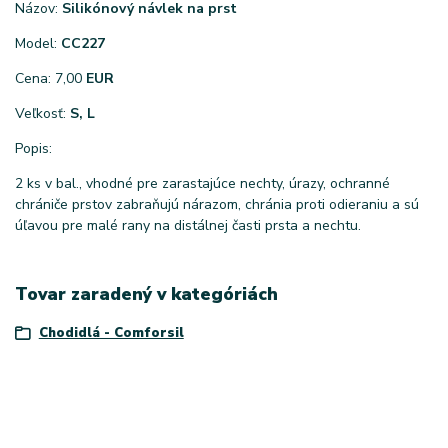
Názov:
Silikónový návlek na prst
Model:
CC227
Cena: 7,00
EUR
Veľkosť:
S, L
Popis:
2 ks v bal., vhodné pre zarastajúce nechty, úrazy, ochranné
chrániče prstov zabraňujú nárazom, chránia proti odieraniu a sú
úľavou pre malé rany na distálnej časti prsta a nechtu.
Tovar zaradený v kategóriách
Chodidlá - Comforsil