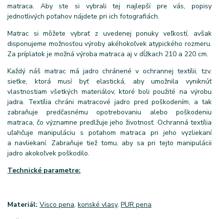
matraca. Aby ste si vybrali tej najlepší pre vás, popisy
jednotlivých poťahov nájdete pri ich fotografiách.
Matrac si môžete vybrať z uvedenej ponuky veľkostí, avšak
disponujeme možnosťou výroby akéhokoľvek atypického rozmeru.
Za príplatok je možná výroba matraca aj v dĺžkach 210 a 220 cm.
Každý náš matrac má jadro chránené v ochrannej textílii, tzv.
sieťke, ktorá musí byť elastická, aby umožnila vyniknúť
vlastnostiam všetkých materiálov, ktoré boli použité na výrobu
jadra. Textília chráni matracové jadro pred poškodením, a tak
zabraňuje predčasnému opotrebovaniu alebo poškodeniu
matraca, čo významne predlžuje jeho životnosť. Ochranná textília
uľahčuje manipuláciu s poťahom matraca pri jeho vyzliekaní
a navliekaní. Zabraňuje tiež tomu, aby sa pri tejto manipulácii
jadro akokoľvek poškodilo.
Technické parametre:
Materiál:
Visco pena,
konské vlasy,
PUR pena