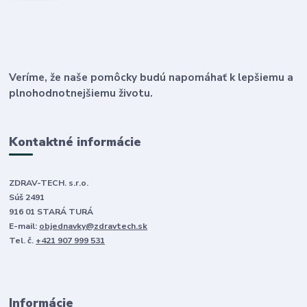
Veríme, že naše pomôcky budú napomáhať k lepšiemu a
plnohodnotnejšiemu životu.
Kontaktné informácie
ZDRAV-TECH. s.r.o.
Súš 2491
916 01 STARÁ TURÁ
E-mail:
objednavky@zdravtech.sk
Tel. č.
+421 907 999 531
Informácie