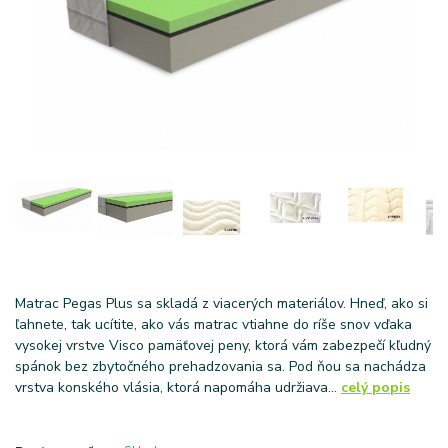
Matrac Pegas Plus sa skladá z viacerých materiálov. Hneď, ako si
ľahnete, tak ucítite, ako vás matrac vtiahne do ríše snov vďaka
vysokej vrstve Visco pamäťovej peny, ktorá vám zabezpečí kľudný
spánok bez zbytočného prehadzovania sa. Pod ňou sa nachádza
vrstva konského vlásia, ktorá napomáha udržiava...
celý popis