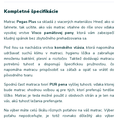
Kompletné špecifikácie
Matrac
Pegas Plus
sa skladá z viacerých materiálov. Hneď, ako si
ľahnete, tak ucítite, ako vás matrac vtiahne do ríše snov vďaka
vysokej vrstve
Visco pamäťovej peny
, ktorá vám zabezpečí
kľudný spánok bez zbytočného prehadzovania sa.
Pod ňou sa nachádza vrstva
konského vlásia
, ktorá napomáha
udržiavať suchú klímu v matraci, hygienu lôžka a zabraňuje
množeniu baktérií, plesní a roztočov. Taktiež dodávajú matracu
potrebnú tuhosť a disponujú špecifickou pružnosťou, čo
napomáha matracu prispôsobiť sa záťaži a opäť sa vrátiť do
pôvodného tvaru.
Spodnú časť matraca tvorí
PUR pena
vyššej tuhosti, vďaka ktorej
bude matrac vhodnou voľbou aj pre tých, ktorí preferujú tvrdšie
lôžko. Matrac je teda možné použiť z obidvoch strán a je len na
vás, akú tuhosť ležania preferujete.
Na výber máte celú škálu rôznych poťahov na váš matrac. Výber
poťahu nepodceňujte, je totiž rovnako dôležitý ako výber