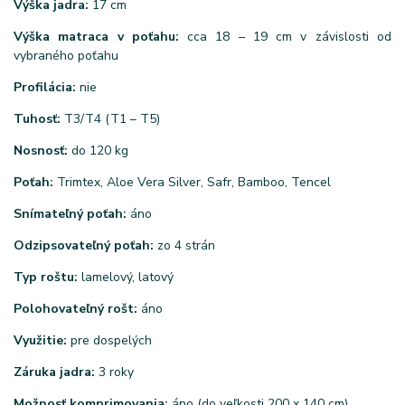
Výška jadra:
17 cm
Výška matraca v poťahu:
cca 18 – 19 cm v závislosti od
vybraného poťahu
Profilácia:
nie
Tuhosť:
T3/T4 (T1 – T5)
Nosnosť:
do 120 kg
Poťah:
Trimtex, Aloe Vera Silver, Safr, Bamboo, Tencel
Snímateľný poťah:
áno
Odzipsovateľný poťah:
zo 4 strán
Typ roštu:
lamelový, latový
Polohovateľný rošt:
áno
Využitie:
pre dospelých
Záruka jadra:
3 roky
Možnosť komprimovania:
áno (do veľkosti 200 x 140 cm)