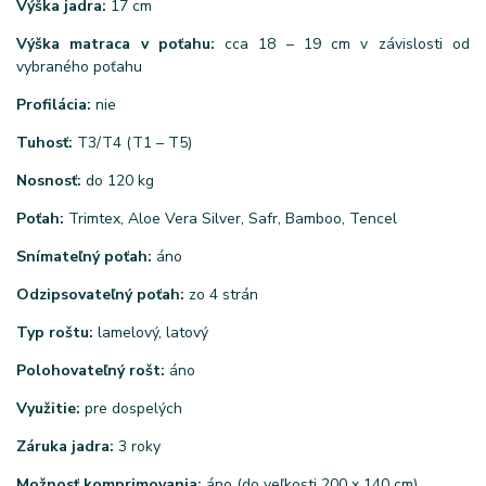
Výška jadra:
17 cm
Výška matraca v poťahu:
cca 18 – 19 cm v závislosti od
vybraného poťahu
Profilácia:
nie
Tuhosť:
T3/T4 (T1 – T5)
Nosnosť:
do 120 kg
Poťah:
Trimtex, Aloe Vera Silver, Safr, Bamboo, Tencel
Snímateľný poťah:
áno
Odzipsovateľný poťah:
zo 4 strán
Typ roštu:
lamelový, latový
Polohovateľný rošt:
áno
Využitie:
pre dospelých
Záruka jadra:
3 roky
Možnosť komprimovania:
áno (do veľkosti 200 x 140 cm)