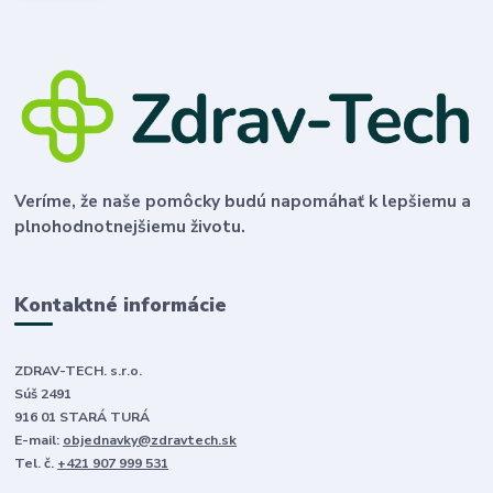
Veríme, že naše pomôcky budú napomáhať k lepšiemu a
plnohodnotnejšiemu životu.
Kontaktné informácie
ZDRAV-TECH. s.r.o.
Súš 2491
916 01 STARÁ TURÁ
E-mail:
objednavky@zdravtech.sk
Tel. č.
+421 907 999 531