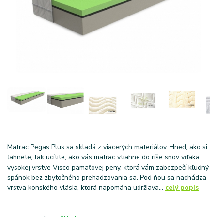
Matrac Pegas Plus sa skladá z viacerých materiálov. Hneď, ako si
ľahnete, tak ucítite, ako vás matrac vtiahne do ríše snov vďaka
vysokej vrstve Visco pamäťovej peny, ktorá vám zabezpečí kľudný
spánok bez zbytočného prehadzovania sa. Pod ňou sa nachádza
vrstva konského vlásia, ktorá napomáha udržiava...
celý popis