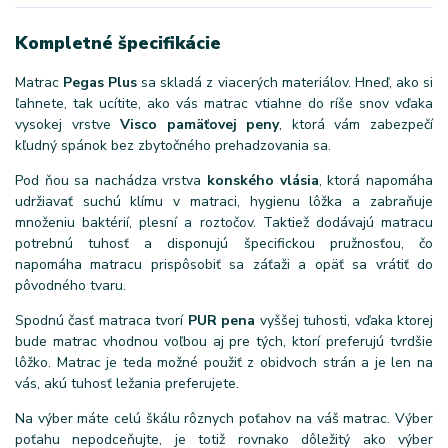
Kompletné špecifikácie
Matrac
Pegas Plus
sa skladá z viacerých materiálov. Hneď, ako si
ľahnete, tak ucítite, ako vás matrac vtiahne do ríše snov vďaka
vysokej vrstve
Visco pamäťovej peny
, ktorá vám zabezpečí
kľudný spánok bez zbytočného prehadzovania sa.
Pod ňou sa nachádza vrstva
konského vlásia
, ktorá napomáha
udržiavať suchú klímu v matraci, hygienu lôžka a zabraňuje
množeniu baktérií, plesní a roztočov. Taktiež dodávajú matracu
potrebnú tuhosť a disponujú špecifickou pružnosťou, čo
napomáha matracu prispôsobiť sa záťaži a opäť sa vrátiť do
pôvodného tvaru.
Spodnú časť matraca tvorí
PUR pena
vyššej tuhosti, vďaka ktorej
bude matrac vhodnou voľbou aj pre tých, ktorí preferujú tvrdšie
lôžko. Matrac je teda možné použiť z obidvoch strán a je len na
vás, akú tuhosť ležania preferujete.
Na výber máte celú škálu rôznych poťahov na váš matrac. Výber
poťahu nepodceňujte, je totiž rovnako dôležitý ako výber