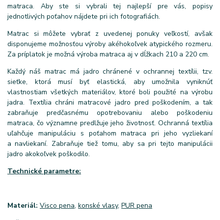
matraca. Aby ste si vybrali tej najlepší pre vás, popisy
jednotlivých poťahov nájdete pri ich fotografiách.
Matrac si môžete vybrať z uvedenej ponuky veľkostí, avšak
disponujeme možnosťou výroby akéhokoľvek atypického rozmeru.
Za príplatok je možná výroba matraca aj v dĺžkach 210 a 220 cm.
Každý náš matrac má jadro chránené v ochrannej textílii, tzv.
sieťke, ktorá musí byť elastická, aby umožnila vyniknúť
vlastnostiam všetkých materiálov, ktoré boli použité na výrobu
jadra. Textília chráni matracové jadro pred poškodením, a tak
zabraňuje predčasnému opotrebovaniu alebo poškodeniu
matraca, čo významne predlžuje jeho životnosť. Ochranná textília
uľahčuje manipuláciu s poťahom matraca pri jeho vyzliekaní
a navliekaní. Zabraňuje tiež tomu, aby sa pri tejto manipulácii
jadro akokoľvek poškodilo.
Technické parametre:
Materiál:
Visco pena,
konské vlasy,
PUR pena