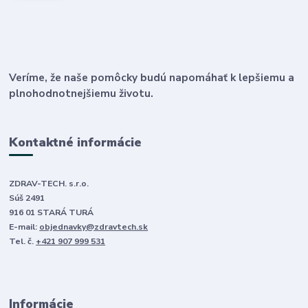
Veríme, že naše pomôcky budú napomáhať k lepšiemu a
plnohodnotnejšiemu životu.
Kontaktné informácie
ZDRAV-TECH. s.r.o.
Súš 2491
916 01 STARÁ TURÁ
E-mail:
objednavky@zdravtech.sk
Tel. č.
+421 907 999 531
Informácie