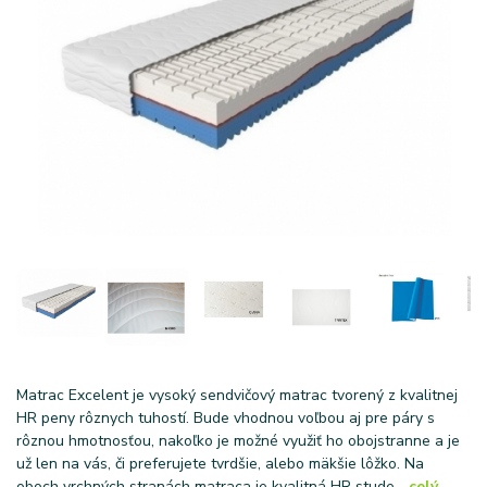
Matrac Excelent je vysoký sendvičový matrac tvorený z kvalitnej
HR peny rôznych tuhostí. Bude vhodnou voľbou aj pre páry s
rôznou hmotnosťou, nakoľko je možné využiť ho obojstranne a je
už len na vás, či preferujete tvrdšie, alebo mäkšie lôžko. Na
oboch vrchných stranách matraca je kvalitná HR stude...
celý