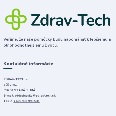
Veríme, že naše pomôcky budú napomáhať k lepšiemu a
plnohodnotnejšiemu životu.
Kontaktné informácie
ZDRAV-TECH. s.r.o.
Súš 2491
916 01 STARÁ TURÁ
E-mail:
objednavky@zdravtech.sk
Tel. č.
+421 907 999 531