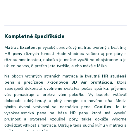
Kompletné špecifikácie
Matrac Excelen
t je vysoký sendvičový matrac tvorený z kvalitnej
HR peny
rôznych tuhostí. Bude vhodnou voľbou aj pre páry s
rôznou hmotnosťou, nakoľko je možné využiť ho obojstranne a je
už len na vás, či preferujete tvrdšie, alebo mäkšie lôžko.
Na oboch vrchných stranách matraca je kvalitná
HR studená
pena s precíznou 7-zónovou 3D Air profiláciou,
ktorá
zabezpečí dokonalé uvoľnenie svalstva počas spánku, príjemne
vás pomasíruje a prekrví vám pokožku. Vy budete vstávať
dokonale oddýchnutý a plný energie do nového dňa. Medzi
týmito dvomi vrstvami sa nachádza pena
Coolflex.
Je to
vysokoelastická pena na báze HR peny, ktorá má vysokú
pružnosť a otvorené vzdušné póry, takže dokáže výborne
odvádzať vlhkosť z matraca. Udržuje teda suchú klímu v matraci a