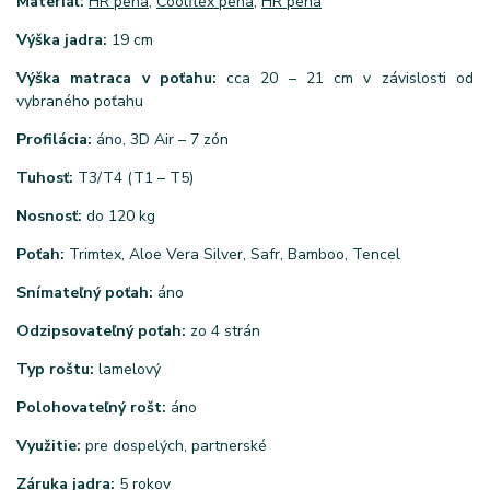
Materiál:
HR pena
,
Coolflex pena,
HR pena
Výška jadra:
19 cm
Výška matraca v poťahu:
cca 20 – 21 cm v závislosti od
vybraného poťahu
Profilácia:
áno, 3D Air – 7 zón
Tuhosť:
T3/T4 (T1 – T5)
Nosnosť:
do 120 kg
Poťah:
Trimtex, Aloe Vera Silver, Safr, Bamboo, Tencel
Snímateľný poťah:
áno
Odzipsovateľný poťah:
zo 4 strán
Typ roštu:
lamelový
Polohovateľný rošt:
áno
Využitie:
pre dospelých, partnerské
Záruka jadra:
5 rokov