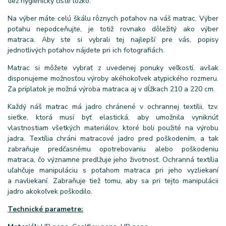
tiež hygienicky čisté lôžko.
Na výber máte celú škálu rôznych poťahov na váš matrac. Výber
poťahu nepodceňujte, je totiž rovnako dôležitý ako výber
matraca. Aby ste si vybrali tej najlepší pre vás, popisy
jednotlivých poťahov nájdete pri ich fotografiách.
Matrac si môžete vybrať z uvedenej ponuky veľkostí, avšak
disponujeme možnosťou výroby akéhokoľvek atypického rozmeru.
Za príplatok je možná výroba matraca aj v dĺžkach 210 a 220 cm.
Každý náš matrac má jadro chránené v ochrannej textílii, tzv.
sieťke, ktorá musí byť elastická, aby umožnila vyniknúť
vlastnostiam všetkých materiálov, ktoré boli použité na výrobu
jadra. Textília chráni matracové jadro pred poškodením, a tak
zabraňuje predčasnému opotrebovaniu alebo poškodeniu
matraca, čo významne predlžuje jeho životnosť. Ochranná textília
uľahčuje manipuláciu s poťahom matraca pri jeho vyzliekaní
a navliekaní. Zabraňuje tiež tomu, aby sa pri tejto manipulácii
jadro akokoľvek poškodilo.
Technické parametre: