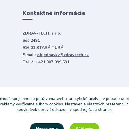
Kontaktné informácie
ZDRAV-TECH. s.r.o.
Súš 2491
916 01 STARÁ TURÁ
E-mail:
objednavky@zdravtech.sk
Tel. č.
+421 907 999 531
čnosť, spríjemnenie používania webu, analytické účely a v prípade udel
a reklamy využívame súbory cookies. Nastavenie vlastných preferencií 
kedykoľvek upraviť odkazom v spodnej časti stránok.
Súhlasím
Nastavenia