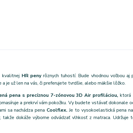
 kvalitnej
HR peny
rôznych tuhostí. Bude vhodnou voľbou aj 
 je už len na vás, či preferujete tvrdšie, alebo mäkšie lôžko.
ná pena s precíznou 7-zónovou 3D Air profiláciou,
ktorá 
pomasíruje a prekrví vám pokožku. Vy budete vstávať dokonale 
vami sa nachádza pena
Coolflex.
Je to vysokoelastická pena n
, takže dokáže výborne odvádzať vlhkosť z matraca. Udržuje 