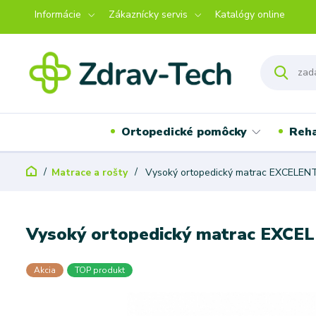
Informácie
Zákaznícky servis
Katalógy online
Ortopedické pomôcky
Reha
Matrace a rošty
Vysoký ortopedický matrac EXCELEN
Vysoký ortopedický matrac EXCE
Akcia
TOP produkt