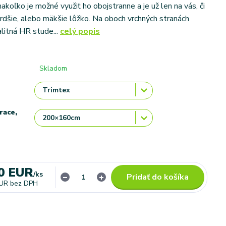
koľko je možné využiť ho obojstranne a je už len na vás, či
vrdšie, alebo mäkšie lôžko. Na oboch vrchných stranách
alitná HR stude...
celý popis
Skladom
race,
0 EUR
/
ks
Pridať do košíka
EUR
bez DPH