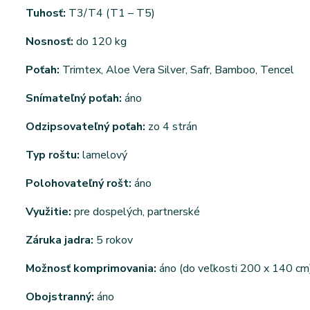
Tuhosť:
T3/T4 (T1 – T5)
Nosnosť:
do 120 kg
Poťah:
Trimtex, Aloe Vera Silver, Safr, Bamboo, Tencel
Snímateľný poťah:
áno
Odzipsovateľný poťah:
zo 4 strán
Typ roštu:
lamelový
Polohovateľný rošt:
áno
Využitie:
pre dospelých, partnerské
Záruka jadra:
5 rokov
Možnosť komprimovania:
áno (do veľkosti 200 x 140 cm
Obojstranný:
áno