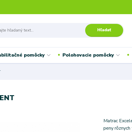
Hľadať
bilitačné pomôcky
Polohovacie pomôcky
T
LENT
Matrac Excele
peny rôznych 