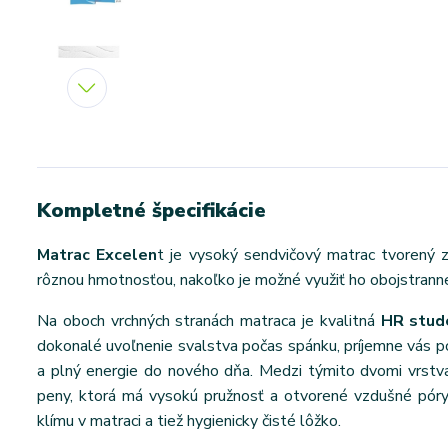
Kompletné špecifikácie
Matrac Excelen
t je vysoký sendvičový matrac tvorený z
rôznou hmotnosťou, nakoľko je možné využiť ho obojstranne a
Na oboch vrchných stranách matraca je kvalitná
HR stude
dokonalé uvoľnenie svalstva počas spánku, príjemne vás 
a plný energie do nového dňa. Medzi týmito dvomi vrst
peny, ktorá má vysokú pružnosť a otvorené vzdušné póry
klímu v matraci a tiež hygienicky čisté lôžko.