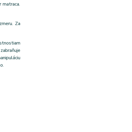
r matraca.
zmeru. Za
astnostiam
zabraňuje
anipuláciu
o.