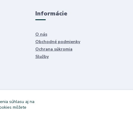
Informácie
O nás
Obchodné podmienky
Ochrana súkromia
Služby
enia súhlasu aj na
cookies môžete
Vytvorené na
Eshop-rychlo.sk