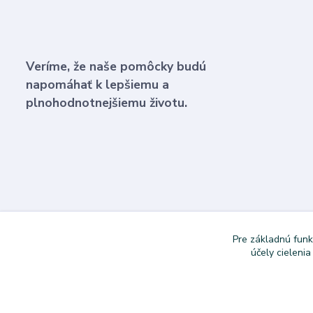
Veríme, že naše pomôcky budú
napomáhať k lepšiemu a
plnohodnotnejšiemu životu.
Pre základnú funk
účely cieleni
Copyright © 2024 Dovoz áut. Vytvoril Denis Válek