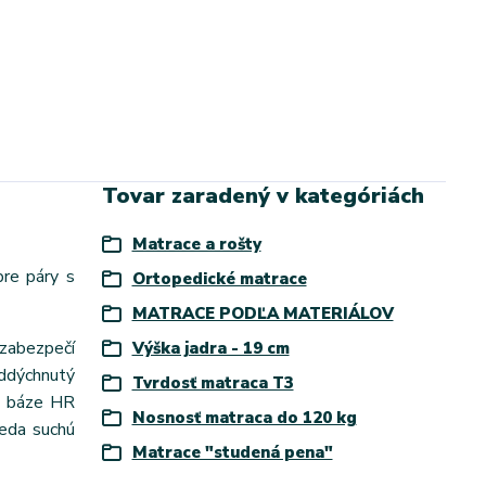
Tovar zaradený v kategóriách
Matrace a rošty
pre páry s
Ortopedické matrace
MATRACE PODĽA MATERIÁLOV
zabezpečí
Výška jadra - 19 cm
oddýchnutý
Tvrdosť matraca T3
a báze HR
Nosnosť matraca do 120 kg
teda suchú
Matrace "studená pena"