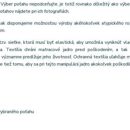
Výber poťahu nepodceňujte, je totiž rovnako dôležitý ako výbe
poťahov nájdete pri ich fotografiách.
však disponujeme možnosťou výroby akéhokoľvek atypického ro
cm.
tzv. sieťke, ktorá musí byť elastická, aby umožnila vyniknúť vl
ra. Textília chráni matracové jadro pred poškodením, a tak 
ýznamne predlžuje jeho životnosť. Ochranná textília uľahčuje m
e tiež tomu, aby sa pri tejto manipulácii jadro akokoľvek poškodil
 vybraného poťahu